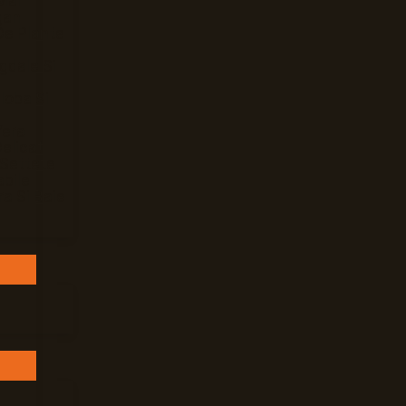
Mar
gan
De Plante
gdale Si
loba Si
Vera
elicat
 Settete
bile
ra Si Baie