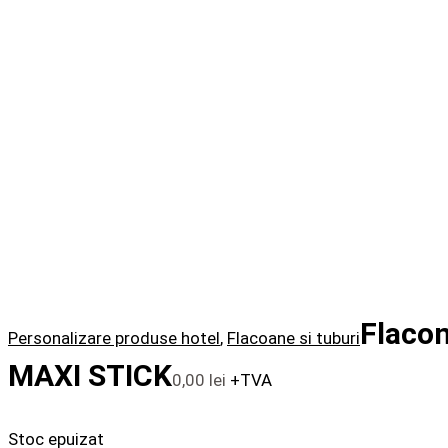
Flacon
Personalizare produse hotel
,
Flacoane si tuburi
MAXI STICK
0,00
lei
+TVA
Stoc epuizat