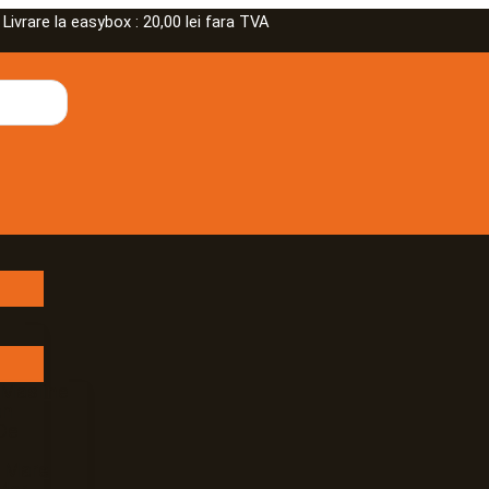
rare la easybox : 20,00 lei fara TVA
 Masline
an
De
e Mare