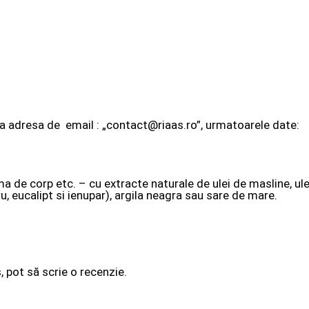
la adresa de email : „contact@riaas.ro”, urmatoarele date:
de corp etc. – cu extracte naturale de ulei de masline, ulei
u, eucalipt si ienupar), argila neagra sau sare de mare.
, pot să scrie o recenzie.