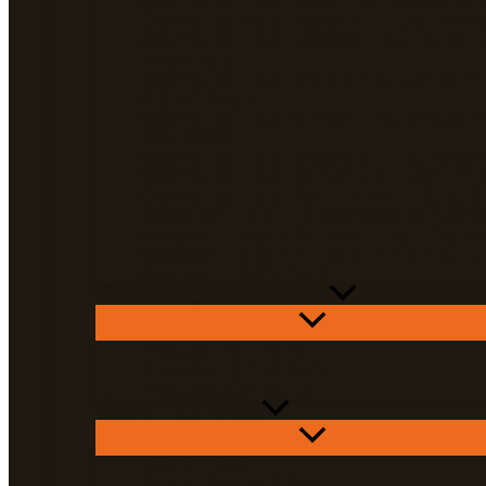
Cosmetice Hotel Mela – Cu Extract De 
Cosmetice Hotel Reyah – Cu Ulei De Ar
Cosmetice Hotel Laverde – Cu Extract 
Medicinale
Cosmetice Hotel Marble – Cu Ulei De Mi
Argila Neagra
Cosmetice Hotel Girasoli – Cu Gingko Bi
Ceai Verde
Cosmetice Hotel Breezy Blu – Cu Aloe 
Cosmetice Hotel Benvenuto – Parfum D
Cosmetice Hotel Pentru Copii – Bubu &
Dispenser Hotel – Dispensere Reincarca
Accesorii Hotel – Articole Utile In Came
Accesorii Hotel – Articole In Plic Neutru
Odorizanti De Camera
Produse Ingrijire Personala
Produse Ingrijire Par
Produse Ingrijire Corp
Produse Igienizante
Papuci Hotel & Spa
Papuci Hotel
Papuci Piscina & Spa