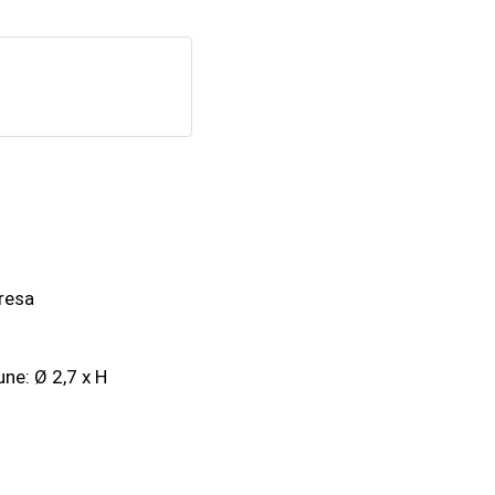
dresa
une: Ø 2,7 x H