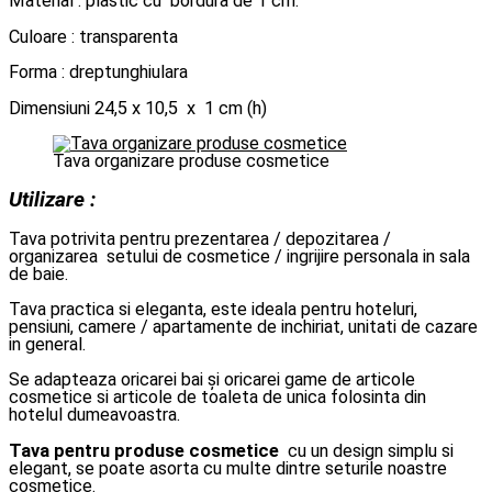
Material : plastic cu bordura de 1 cm.
Culoare : transparenta
Forma : dreptunghiulara
Dimensiuni 24,5 x 10,5 x 1 cm (h)
Tava organizare produse cosmetice
Utilizare :
Tava potrivita pentru prezentarea / depozitarea /
organizarea setului de cosmetice / ingrijire personala in sala
de baie.
Tava practica si eleganta, este ideala pentru hoteluri,
pensiuni, camere / apartamente de inchiriat, unitati de cazare
in general.
Se adapteaza oricarei bai și oricarei game de articole
cosmetice si articole de toaleta de unica folosinta din
hotelul dumeavoastra.
Tava pentru produse cosmetice
cu un design simplu si
elegant, se poate asorta cu multe dintre seturile noastre
cosmetice.