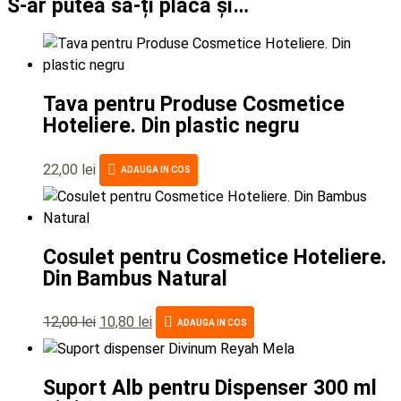
S-ar putea să-ți placă și…
Tava pentru Produse Cosmetice
Hoteliere. Din plastic negru
22,00
lei
ADAUGA IN COS
Cosulet pentru Cosmetice Hoteliere.
Din Bambus Natural
12,00
lei
10,80
lei
ADAUGA IN COS
Suport Alb pentru Dispenser 300 ml