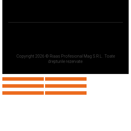
Copyright 2026 © Riaas Profesional Mag S.R.L.. Toate
drepturile rezervate.