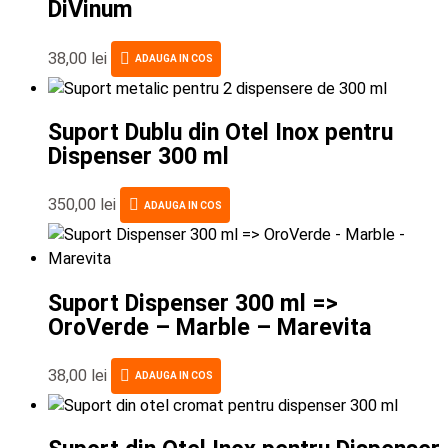
DiVinum
38,00
lei
ADAUGA IN COS
Suport Dublu din Otel Inox pentru
Dispenser 300 ml
350,00
lei
ADAUGA IN COS
Suport Dispenser 300 ml =>
OroVerde – Marble – Marevita
38,00
lei
ADAUGA IN COS