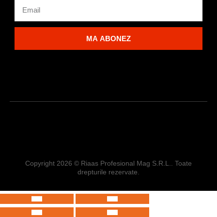
Email
MA ABONEZ
F
P
L
I
a
i
i
n
c
n
n
s
e
t
k
t
b
e
e
a
Copyright 2026 © Riaas Profesional Mag S.R.L.. Toate
drepturile rezervate.
o
r
d
g
o
e
i
r