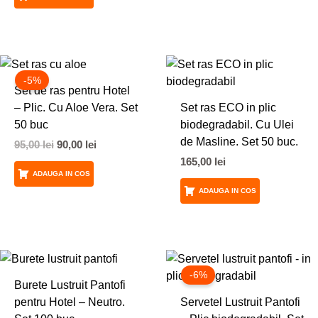
Prețul
Prețul
inițial
curent
-5%
a
este:
Set de ras pentru Hotel
fost:
90,00 lei.
– Plic. Cu Aloe Vera. Set
Set ras ECO in plic
95,00 lei.
50 buc
biodegradabil. Cu Ulei
de Masline. Set 50 buc.
95,00
lei
90,00
lei
165,00
lei
ADAUGA IN COS
ADAUGA IN COS
Prețul
Prețul
inițial
curent
-6%
a
este:
Burete Lustruit Pantofi
fost:
183,00 lei
pentru Hotel – Neutro.
Servetel Lustruit Pantofi
195,00 lei.