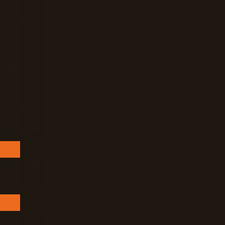
Mar
gan
De Plante
gdale Si
loba Si
Vera
elicat
 Settete
bile
ra Si Baie