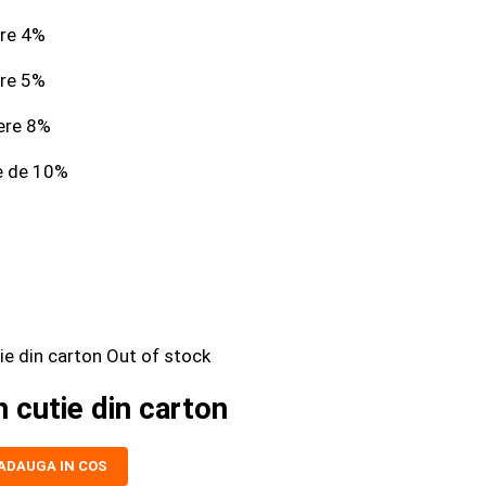
ere 4%
ere 5%
ere 8%
e de 10%
Out of stock
in cutie din carton
ADAUGA IN COS