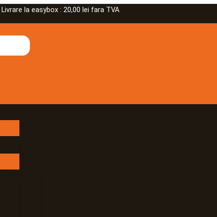
rare la easybox : 20,00 lei fara TVA
 Masline
an
De
e Mare