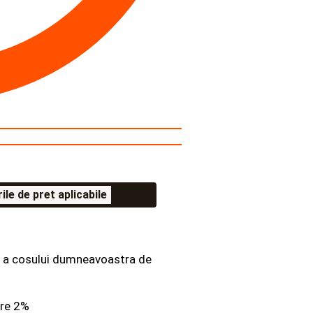
le de pret aplicabile
la a cosului dumneavoastra de
ere 2%