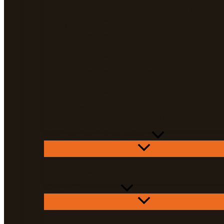
Cosmetice Hotel Mela – Cu Extract De 
Cosmetice Hotel Reyah – Cu Ulei De Ar
Cosmetice Hotel Laverde – Cu Extract 
Medicinale
Cosmetice Hotel Marble – Cu Ulei De Mi
Argila Neagra
Cosmetice Hotel Girasoli – Cu Gingko Bi
Ceai Verde
Cosmetice Hotel Breezy Blu – Cu Aloe 
Cosmetice Hotel Benvenuto – Parfum D
Cosmetice Hotel Pentru Copii – Bubu &
Dispenser Hotel – Dispensere Reincarca
Accesorii Hotel – Articole Utile In Came
Accesorii Hotel – Articole In Plic Neutru
Odorizanti De Camera
Produse Ingrijire Personala
Produse Ingrijire Par
Produse Ingrijire Corp
Produse Igienizante
Papuci Hotel & Spa
Papuci Hotel
Papuci Piscina & Spa