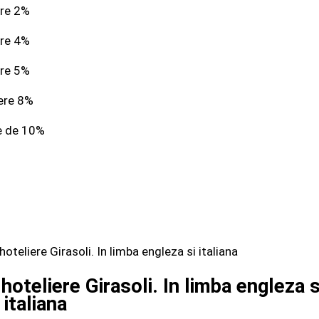
ere 2%
ere 4%
ere 5%
ere 8%
e de 10%
oteliere Girasoli. In limba engleza s
italiana