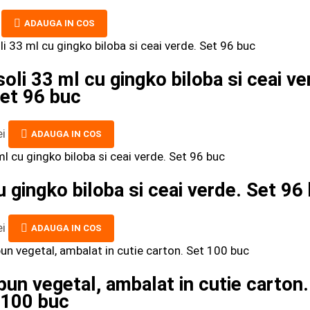
ADAUGA IN COS
oli 33 ml cu gingko biloba si ceai ve
et 96 buc
ei
ADAUGA IN COS
 gingko biloba si ceai verde. Set 96
ei
ADAUGA IN COS
pun vegetal, ambalat in cutie carton.
100 buc