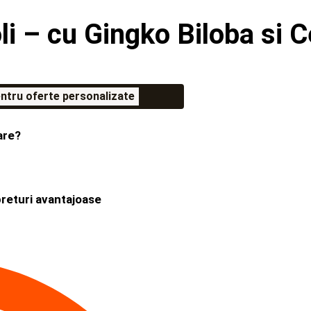
i – cu Gingko Biloba si C
ntru oferte personalizate
are?
preturi avantajoase