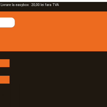
Pre
rare la easybox : 20,00 lei fara TVA
iniț
a
fos
290
 Masline
an
De
e Mare