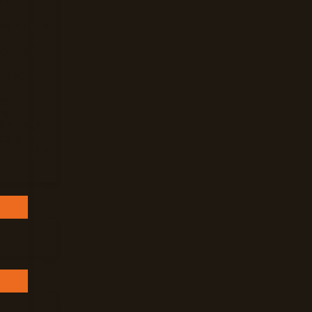
Mar
gan
De Plante
gdale Si
loba Si
Vera
elicat
 Settete
bile
ra Si Baie