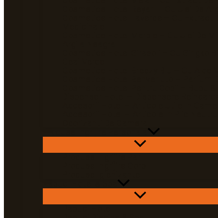
Cosmetice Hotel Mela – Cu Extract De 
Cosmetice Hotel Reyah – Cu Ulei De Ar
Cosmetice Hotel Laverde – Cu Extract 
Medicinale
Cosmetice Hotel Marble – Cu Ulei De Mi
Argila Neagra
Cosmetice Hotel Girasoli – Cu Gingko Bi
Ceai Verde
Cosmetice Hotel Breezy Blu – Cu Aloe 
Cosmetice Hotel Benvenuto – Parfum D
Cosmetice Hotel Pentru Copii – Bubu &
Dispenser Hotel – Dispensere Reincarca
Accesorii Hotel – Articole Utile In Came
Accesorii Hotel – Articole In Plic Neutru
Odorizanti De Camera
Produse Ingrijire Personala
Produse Ingrijire Par
Produse Ingrijire Corp
Produse Igienizante
Papuci Hotel & Spa
Papuci Hotel
Papuci Piscina & Spa