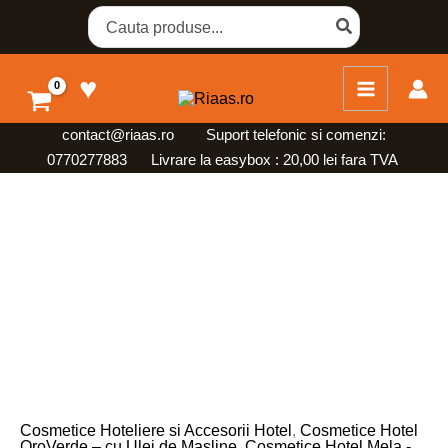
Skip
Search
for:
to
content
♥
contact@riaas.ro
Suport telefonic si comenzi:
0770277883 Livrare la easybox : 20,00 lei fara TVA
Cantitate
Vanity
set
in
cutie
eco-
friendly.
Cutie
din
carton
Cosmetice Hoteliere si Accesorii Hotel
,
Cosmetice Hotel
OroVerde – cu Ulei de Masline
,
Cosmetice Hotel Mela -