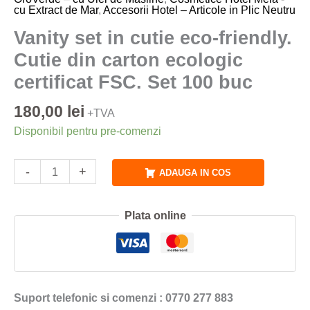
ecologic
cu Extract de Mar
,
Accesorii Hotel – Articole in Plic Neutru
certificat
Vanity set in cutie eco-friendly.
FSC.
Set
Cutie din carton ecologic
100
certificat FSC. Set 100 buc
buc
180,00
lei
+TVA
Disponibil pentru pre-comenzi
-
+
ADAUGA IN COS
Plata online
Suport telefonic si comenzi : 0770 277 883