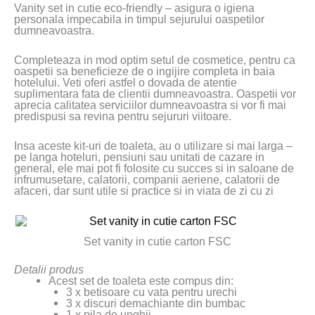
Vanity set in cutie eco-friendly – asigura o igiena
personala impecabila in timpul sejurului oaspetilor
dumneavoastra.
Completeaza in mod optim setul de cosmetice, pentru ca
oaspetii sa beneficieze de o ingijire completa in baia
hotelului. Veti oferi astfel o dovada de atentie
suplimentara fata de clientii dumneavoastra. Oaspetii vor
aprecia calitatea serviciilor dumneavoastra si vor fi mai
predispusi sa revina pentru sejururi viitoare.
Insa aceste kit-uri de toaleta, au o utilizare si mai larga –
pe langa hoteluri, pensiuni sau unitati de cazare in
general, ele mai pot fi folosite cu succes si in saloane de
infrumusetare, calatorii, companii aeriene, calatorii de
afaceri, dar sunt utile si practice si in viata de zi cu zi
Set vanity in cutie carton FSC
Detalii produs
Acest set de toaleta este compus din:
3 x betisoare cu vata pentru urechi
3 x discuri demachiante din bumbac
1 x pila de unghii