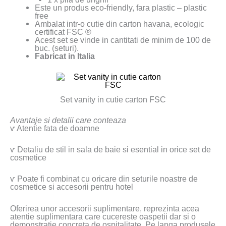
Este un produs eco-friendly, fara plastic – plastic
free
Ambalat intr-o cutie din carton havana, ecologic
certificat FSC
®
Acest set se vinde in cantitati de minim de 100 de
buc. (seturi).
Fabricat in Italia
Set vanity in cutie carton FSC
Avantaje si detalii care conteaza
ⱱ Atentie fata de doamne
ⱱ Detaliu de stil in sala de baie si esential in orice set de
cosmetice
ⱱ Poate fi combinat cu oricare din seturile noastre de
cosmetice si accesorii pentru hotel
Oferirea unor accesorii suplimentare, reprezinta acea
atentie suplimentara care cucereste oaspetii dar si o
demonstratie concreta de ospitalitate. Pe langa produsele