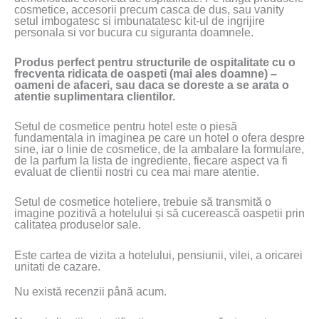
cosmetice, accesorii precum casca de dus, sau vanity
setul imbogatesc si imbunatatesc kit-ul de ingrijire
personala si vor bucura cu siguranta doamnele.
Produs perfect pentru structurile de ospitalitate cu o
frecventa ridicata de oaspeti (mai ales doamne) –
oameni de afaceri, sau daca se doreste a se arata o
atentie suplimentara clientilor.
Setul de cosmetice pentru hotel este o piesă
fundamentala in imaginea pe care un hotel o ofera despre
sine, iar o linie de cosmetice, de la ambalare la formulare,
de la parfum la lista de ingrediente, fiecare aspect va fi
evaluat de clientii nostri cu cea mai mare atentie.
Setul de cosmetice hoteliere, trebuie să transmită o
imagine pozitivă a hotelului și să cucerească oaspetii prin
calitatea produselor sale.
Este cartea de vizita a hotelului, pensiunii, vilei, a oricarei
unitati de cazare.
Nu există recenzii până acum.