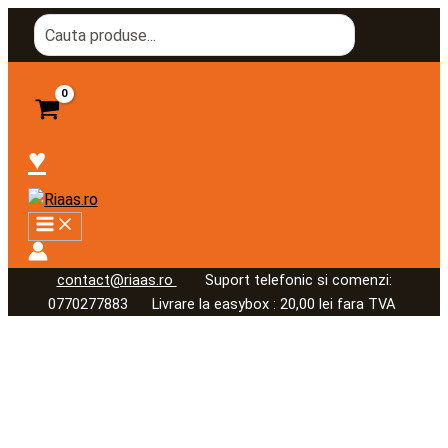
Skip
Search
to
for:
content
♥
contact@riaas.ro
Suport telefonic si comenzi:
0770277883 Livrare la easybox : 20,00 lei fara TVA