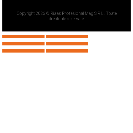
Copyright 2026 © Riaas Profesional Mag S.R.L.. Toate
drepturile rezervate.