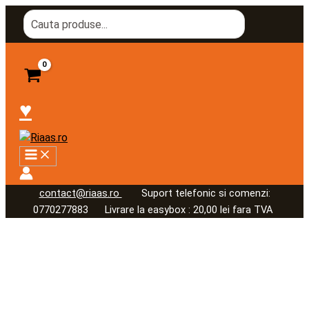
Skip
Cantitate
Search
to
Pliant
for:
content
prezentare
cosmetice
hoteliere
Marble
♥
contact@riaas.ro
Suport telefonic si comenzi:
0770277883 Livrare la easybox : 20,00 lei fara TVA