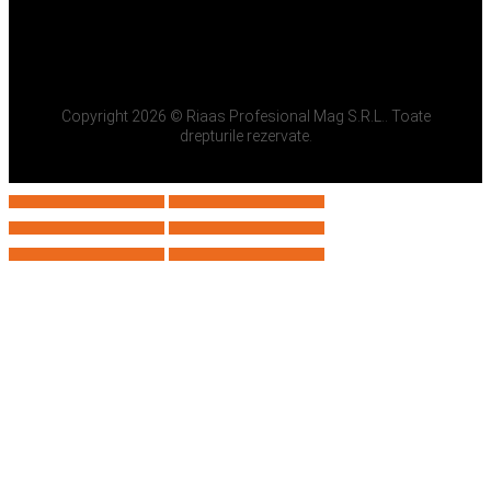
Copyright 2026 © Riaas Profesional Mag S.R.L.. Toate
drepturile rezervate.