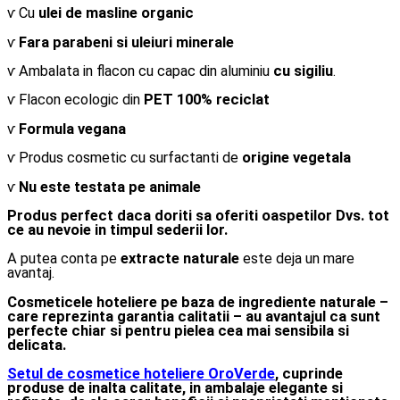
ⱱ Cu
ulei de masline organic
ⱱ
Fara parabeni si uleiuri minerale
ⱱ Ambalata in flacon cu capac din aluminiu
cu sigiliu
.
ⱱ Flacon ecologic din
PET 100% reciclat
ⱱ
Formula vegana
ⱱ Produs cosmetic cu surfactanti de
origine vegetala
ⱱ
Nu este testata pe animale
Produs perfect daca doriti sa oferiti oaspetilor Dvs. tot
ce au nevoie in timpul sederii lor.
A putea conta pe
extracte naturale
este deja un mare
avantaj.
Cosmeticele hoteliere pe baza de ingrediente naturale –
care reprezinta garantia calitatii – au avantajul ca sunt
perfecte chiar si pentru pielea cea mai sensibila si
delicata.
Setul de cosmetice hoteliere OroVerde
, cuprinde
produse de inalta calitate, in ambalaje elegante si