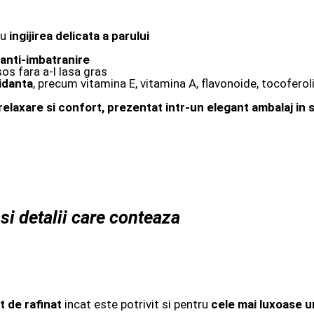
ru
ingijirea delicata a parului
 anti-imbatranire
os fara a-l lasa gras
idanta
, precum vitamina E, vitamina A, flavonoide, tocoferol
elaxare si confort, prezentat intr-un elegant ambalaj in st
i detalii care conteaza
t de rafinat
incat este potrivit si pentru
cele mai luxoase un