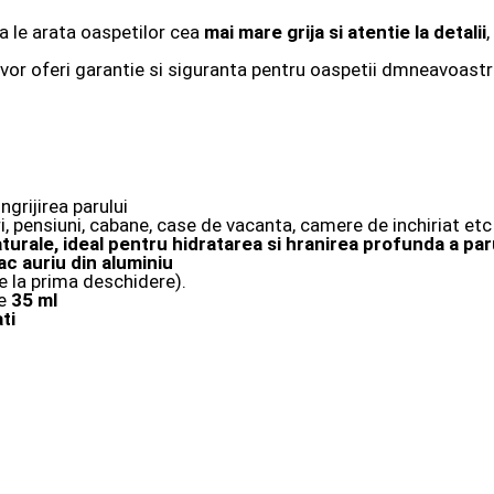
a le arata oaspetilor cea
mai mare grija si atentie la detalii
or oferi garantie si siguranta pentru oaspetii dmneavoastra 
ngrijirea parului
i, pensiuni, cabane, case de vacanta, camere de inchiriat etc
aturale, ideal pentru
hidratarea si hranirea profunda a par
pac auriu din aluminiu
e la prima deschidere).
de
35 ml
ti