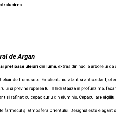
 stralucirea
ral de Argan
ai pretioase uleiuri din lume
, extras din nucile arborelui d
at elixir de frumusete. Emolient, hidratant si antioxidant, of
lui si previne ruperea lui. Il hidrateaza in profunzime, faca
ant si rafinat cu capac auriu din aluminiu, Capacul are
sigiliu
e farmecul și atmosfera Orientului. Designul este elegant si