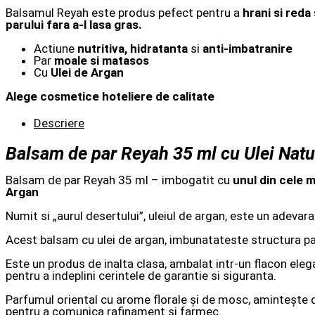
Balsamul Reyah este produs pefect pentru a
hrani si reda
parului fara a-l lasa gras.
Actiune
nutritiva,
hidratanta
si
anti-imbatranire
Par
moale si matasos
Cu
Ulei de Argan
Alege cosmetice hoteliere de calitate
Descriere
Balsam de par Reyah 35 ml cu Ulei Natu
Balsam de par Reyah 35 ml – imbogatit cu
unul din cele m
Argan
Numit si „aurul desertului”, uleiul de argan, este un adevar
Acest balsam cu ulei de argan, imbunatateste structura paru
Este un produs de inalta clasa, ambalat intr-un flacon eleg
pentru a indeplini cerintele de garantie si siguranta.
Parfumul oriental cu arome florale și de mosc, amintește d
pentru a comunica rafinament și farmec.