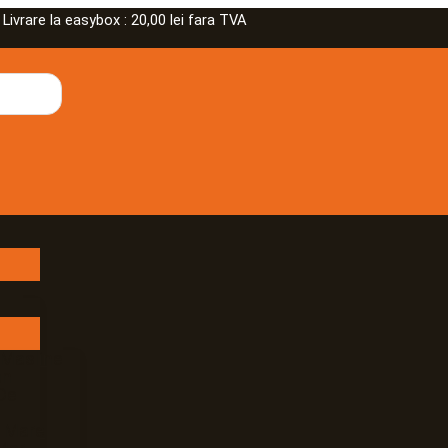
rare la easybox : 20,00 lei fara TVA
 Masline
an
De
e Mare