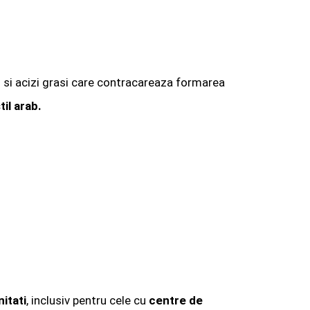
i si acizi grasi care contracareaza formarea
il arab.
itati
, inclusiv pentru cele cu
centre de