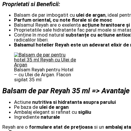
Proprietati si Beneficii:
Balsam de par imbogatit cu
ulei de argan
, ideal pent
Parfum oriental, cu note florale si de mosc
Balsamul Reyah are o exelenta
acțiune hranitoare și
Proprietatile sale hidratante fac parul moale si matas
Conține în mod natural
substanțe cu actiune antiox
radicalilor liberi.
Balsamul hotelier Reyah este un adevarat elixir de r
Balsam Reyah pentru Hotel
– cu Ulei de Argan. Flacon
sigilat 35 ml
Balsam de par Reyah 35 ml => Avantaje s
Actiune
nutritiva si hidratanta asupra parului
Pe baza de
ulei de argan
Ambalaj elegant si rafinat cu
sigiliu
Ingrediente
naturale
Reyah are o
formulare atat de prețioasa
si un
ambalaj ata