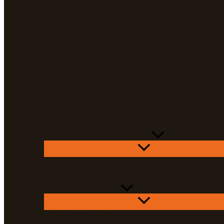
Cosmetice Hotel Mela – Cu Extract De 
Cosmetice Hotel Reyah – Cu Ulei De Ar
Cosmetice Hotel Laverde – Cu Extract 
Medicinale
Cosmetice Hotel Marble – Cu Ulei De Mi
Argila Neagra
Cosmetice Hotel Girasoli – Cu Gingko Bi
Ceai Verde
Cosmetice Hotel Breezy Blu – Cu Aloe 
Cosmetice Hotel Benvenuto – Parfum D
Cosmetice Hotel Pentru Copii – Bubu &
Dispenser Hotel – Dispensere Reincarca
Accesorii Hotel – Articole Utile In Came
Accesorii Hotel – Articole In Plic Neutru
Odorizanti De Camera
Produse Ingrijire Personala
Produse Ingrijire Par
Produse Ingrijire Corp
Produse Igienizante
Papuci Hotel & Spa
Papuci Hotel
Papuci Piscina & Spa