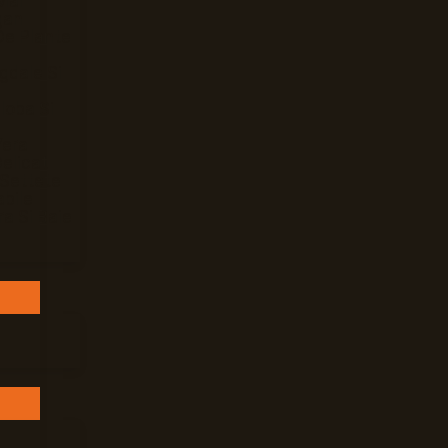
Mar
gan
De Plante
gdale Si
loba Si
Vera
elicat
 Settete
bile
ra Si Baie