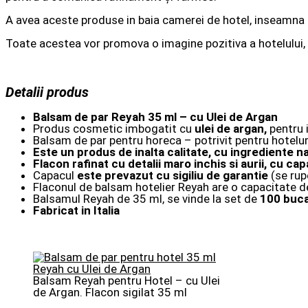
A avea aceste produse in baia camerei de hotel, inseamna 
Toate acestea vor promova o imagine pozitiva a hotelului, v
Detalii produs
Balsam de par Reyah 35 ml – cu Ulei de Argan
Produs cosmetic imbogatit cu
ulei de argan,
pentru i
Balsam de par pentru horeca – potrivit pentru hotelur
Este un produs de inalta calitate, cu ingrediente n
Flacon rafinat cu detalii maro inchis si aurii, cu ca
Capacul
este prevazut cu sigiliu de garantie
(se rup
Flaconul de balsam hotelier Reyah are o capacitate 
Balsamul Reyah de 35 ml, se vinde la set de
100 buca
Fabricat in Italia
Balsam Reyah pentru Hotel – cu Ulei
de Argan. Flacon sigilat 35 ml