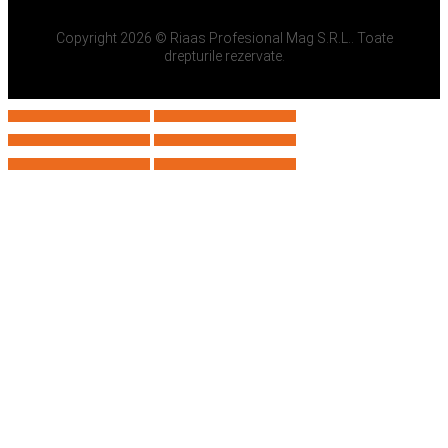
Copyright 2026 © Riaas Profesional Mag S.R.L.. Toate
drepturile rezervate.