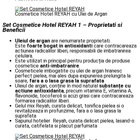
Cosmetice Hotel REYAH cu Ulei de Argan
Set Cosmetice Hotel REYAH 1 – Proprietati si
Beneficii
Uleiul de argan
are nenumarate proprietati.
Este
foarte bogat in antioxidanti
care contracareaza
actiunea radicalilor liberi, responsabili de imbatranirea
celulara.
Este utilizat in principal pentru producția de produse
cosmetice
anti-imbatranire
.
Cosmeticele imbogatite cu ulei de argan hranesc
perfect pielea, mai ales dupa expunerea prelungita la
soare,
fara a o lasa grasa la suprafata
Uleiul de argan, conține în mod natural
substanțe cu
actiune antioxidanta
, precum vitamina E, vitamina A,
flavonoide, tocoferoli si acizi grasi care contracareaza
formarea radicalilor liberi.
Gelul mix Reyah, curata delicat, tonifica pielea si o
revitalizeaza in profunzime, fara a o lasa grasa la
suprafata
Sapunul hotelier Reyah, curata delicat pielea, lasand-o
curata, catifelata si placut parfumata