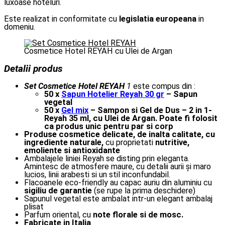
luxoase hoteluri.
Este realizat in conformitate cu
legislatia europeana
in
domeniu.
Cosmetice Hotel REYAH cu Ulei de Argan
Detalii produs
Set Cosmetice Hotel REYAH
1
este compus din :
50 x
Sapun Hotelier Reyah 30 gr
– Sapun
vegetal
50 x
Gel mix
– Sampon si Gel de Dus – 2 in 1-
Reyah 35 ml, cu Ulei de Argan. Poate fi folosit
ca produs unic pentru par si corp
Produse cosmetice delicate, de inalta calitate, cu
ingrediente naturale,
cu proprietati
nutritive,
emoliente si antioxidante
Ambalajele liniei Reyah se disting prin eleganta.
Amintesc de atmosfere maure, cu detalii aurii și maro
lucios, linii arabesti si un stil inconfundabil.
Flacoanele eco-friendly au capac auriu din aluminiu cu
sigiliu de garantie
(se rupe la prima deschidere)
Sapunul vegetal este ambalat intr-un elegant ambalaj
plisat
Parfum oriental, cu
note florale si de mosc.
Fabricate in Italia