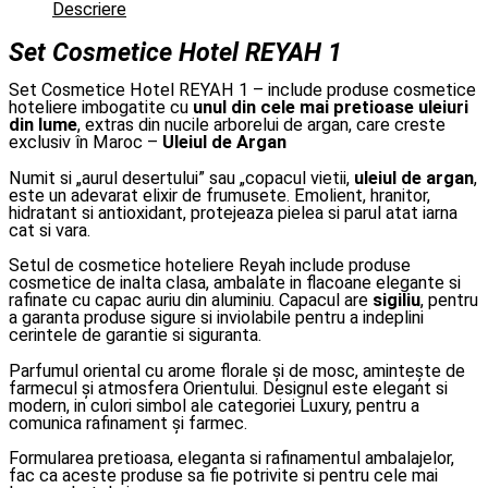
Descriere
Set Cosmetice Hotel REYAH
1
Set Cosmetice Hotel REYAH 1 – include produse cosmetice
hoteliere imbogatite cu
unul din cele mai pretioase uleiuri
din lume
, extras din nucile arborelui de argan, care creste
exclusiv în Maroc –
Uleiul de Argan
Numit si „aurul desertului” sau „copacul vietii,
uleiul de argan
,
este un adevarat elixir de frumusete. Emolient, hranitor,
hidratant si antioxidant, protejeaza pielea si parul atat iarna
cat si vara.
Setul de cosmetice hoteliere Reyah include produse
cosmetice de inalta clasa, ambalate in flacoane elegante si
rafinate cu capac auriu din aluminiu. Capacul are
sigiliu
, pentru
a garanta produse sigure si inviolabile pentru a indeplini
cerintele de garantie si siguranta.
Parfumul oriental cu arome florale și de mosc, amintește de
farmecul și atmosfera Orientului. Designul este elegant si
modern, in culori simbol ale categoriei Luxury, pentru a
comunica rafinament și farmec.
Formularea pretioasa, eleganta si rafinamentul ambalajelor,
fac ca aceste produse sa fie potrivite si pentru cele mai