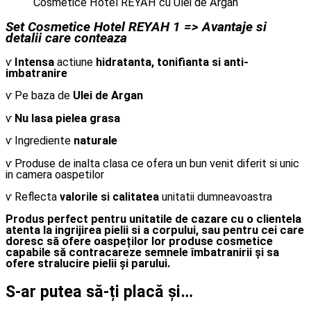
Cosmetice Hotel REYAH cu Ulei de Argan
Set Cosmetice Hotel REYAH 1 => Avantaje si
detalii care conteaza
ⱱ
Intensa
actiune
hidratanta, tonifianta si anti-
imbatranire
ⱱ Pe baza de
U
lei de
A
rgan
ⱱ
Nu lasa pielea grasa
ⱱ Ingrediente
naturale
ⱱ Produse de inalta clasa ce ofera un bun venit diferit si unic
in camera oaspetilor
ⱱ Reflecta
valorile si calitatea
unitatii dumneavoastra
Produs perfect pentru unitatile de cazare cu o clientela
atenta la ingrijirea pielii si a corpului, sau pentru cei care
doresc să ofere oaspeților lor produse cosmetice
capabile să contracareze semnele îmbatranirii și sa
ofere stralucire pielii și parului.
S-ar putea să-ți placă și…