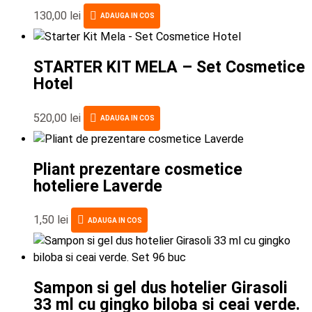
130,00
lei
ADAUGA IN COS
STARTER KIT MELA – Set Cosmetice
Hotel
520,00
lei
ADAUGA IN COS
Pliant prezentare cosmetice
hoteliere Laverde
1,50
lei
ADAUGA IN COS
Sampon si gel dus hotelier Girasoli
33 ml cu gingko biloba si ceai verde.