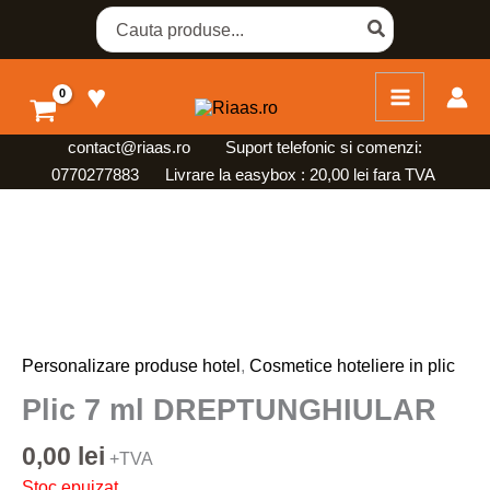
Skip
Search
for:
to
content
♥
contact@riaas.ro
Suport telefonic si comenzi:
0770277883 Livrare la easybox : 20,00 lei fara TVA
Personalizare produse hotel
,
Cosmetice hoteliere in plic
Plic 7 ml DREPTUNGHIULAR
0,00
lei
+TVA
Stoc epuizat