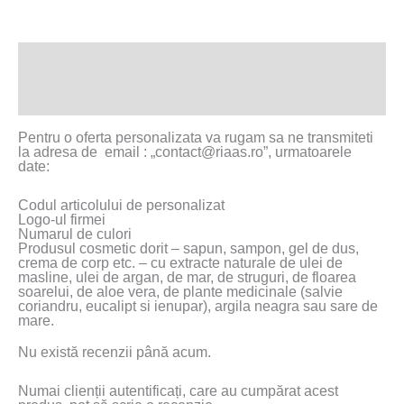
Descriere
Recenzii (0)
Pentru o oferta personalizata va rugam sa ne transmiteti
la adresa de email : „contact@riaas.ro”, urmatoarele
date:
Codul articolului de personalizat
Logo-ul firmei
Numarul de culori
Produsul cosmetic dorit – sapun, sampon, gel de dus,
crema de corp etc. – cu extracte naturale de ulei de
masline, ulei de argan, de mar, de struguri, de floarea
soarelui, de aloe vera, de plante medicinale (salvie
coriandru, eucalipt si ienupar), argila neagra sau sare de
mare.
Nu există recenzii până acum.
Numai clienții autentificați, care au cumpărat acest