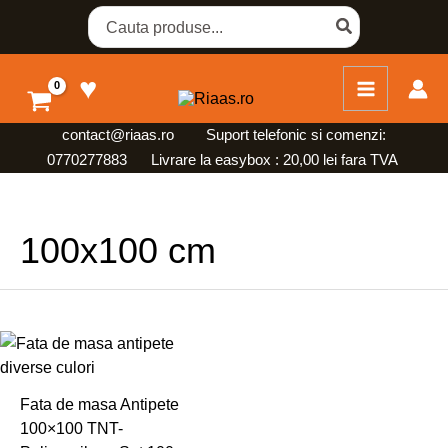
Skip
Search
for:
to
content
♥
contact@riaas.ro
Suport telefonic si comenzi:
0770277883 Livrare la easybox : 20,00 lei fara TVA
100x100 cm
Acest
produs
are
Fata de masa Antipete
mai
100×100 TNT-
multe