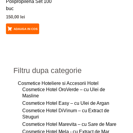
Polipropilena Set 100
variații.
buc
Opțiunile
150,00
lei
pot
fi
ADAUGA IN COS
alese
în
pagina
produsului.
Filtru dupa categorie
Cosmetice Hoteliere si Accesorii Hotel
Cosmetice Hotel OroVerde – cu Ulei de
Masline
Cosmetice Hotel Easy – cu Ulei de Argan
Cosmetice Hotel DiVinum – cu Extract de
Struguri
Cosmetice Hotel Marevita – cu Sare de Mare
Cosmetice Hotel Mela - cu Extract de Mar