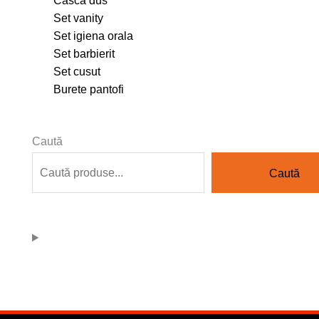
Set vanity
Set igiena orala
Set barbierit
Set cusut
Burete pantofi
Caută
Caută