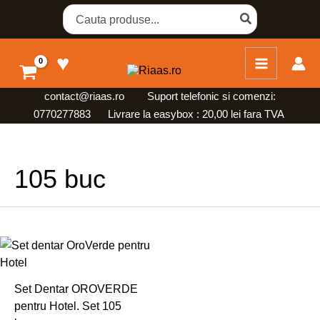
Skip
Search
for:
to
content
♥
contact@riaas.ro
Suport telefonic si comenzi:
0770277883 Livrare la easybox : 20,00 lei fara TVA
105 buc
Set Dentar OROVERDE
pentru Hotel. Set 105