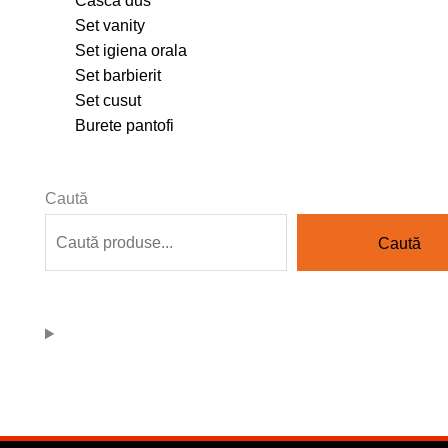
Set vanity
Set igiena orala
Set barbierit
Set cusut
Burete pantofi
Caută
Caută