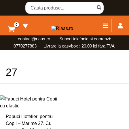
Skip
Search
for:
to
content
♥
contact@riaas.ro
Suport telefonic si comenzi:
0770277883 Livrare la easybox : 20,00 lei fara TVA
27
Papuci Hotelieri pentru
Copii – Marime 27. Cu