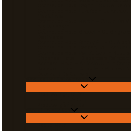
Cosmetice Hotel Mela – Cu Extract De 
Cosmetice Hotel Reyah – Cu Ulei De Ar
Cosmetice Hotel Laverde – Cu Extract 
Medicinale
Cosmetice Hotel Marble – Cu Ulei De Mi
Argila Neagra
Cosmetice Hotel Girasoli – Cu Gingko Bi
Ceai Verde
Cosmetice Hotel Breezy Blu – Cu Aloe 
Cosmetice Hotel Benvenuto – Parfum D
Cosmetice Hotel Pentru Copii – Bubu &
Dispenser Hotel – Dispensere Reincarca
Accesorii Hotel – Articole Utile In Came
Accesorii Hotel – Articole In Plic Neutru
Odorizanti De Camera
Produse Ingrijire Personala
Produse Ingrijire Par
Produse Ingrijire Corp
Produse Igienizante
Papuci Hotel & Spa
Papuci Hotel
Papuci Piscina & Spa