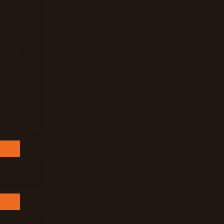
Mar
gan
De Plante
gdale Si
loba Si
Vera
elicat
 Settete
bile
ra Si Baie