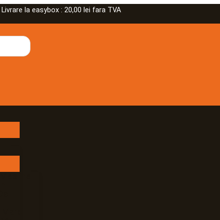
rare la easybox : 20,00 lei fara TVA
 Masline
an
De
e Mare