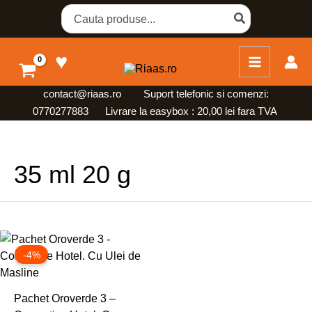
Skip
Search
for:
to
content
♥
contact@riaas.ro
Suport telefonic si comenzi:
0770277883 Livrare la easybox : 20,00 lei fara TVA
35 ml 20 g
Prețul
Prețul
inițial
curent
-4%
a
este:
fost:
276,96 lei.
288,50 lei.
Pachet Oroverde 3 –