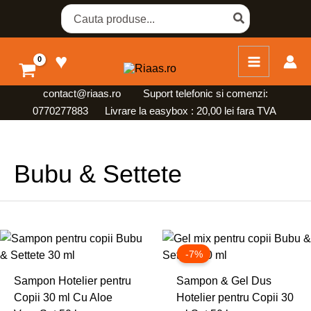
Skip
Search
for:
to
content
♥
contact@riaas.ro
Suport telefonic si comenzi:
0770277883 Livrare la easybox : 20,00 lei fara TVA
Bubu & Settete
Prețul
Prețul
inițial
curent
-7%
a
este:
fost:
98,00 lei.
Sampon Hotelier pentru
Sampon & Gel Dus
105,00 lei.
Copii 30 ml Cu Aloe
Hotelier pentru Copii 30