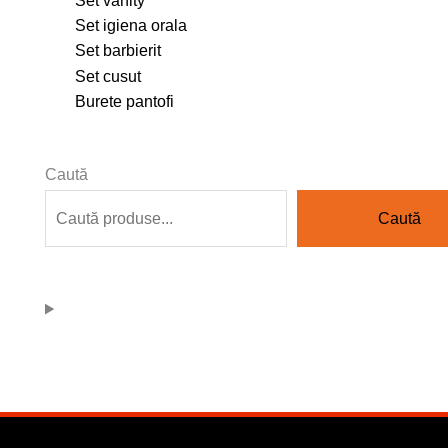
Set vanity
Set igiena orala
Set barbierit
Set cusut
Burete pantofi
Caută
Caută