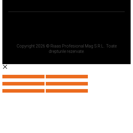
Copyright 2026 © Riaas Profesional Mag S.R.L.. Toate
drepturile rezervate.