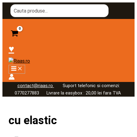
Skip
Search
to
for:
content
♥
contact@riaas.ro
Suport telefonic si comenzi:
0770277883 Livrare la easybox : 20,00 lei fara TVA
cu elastic