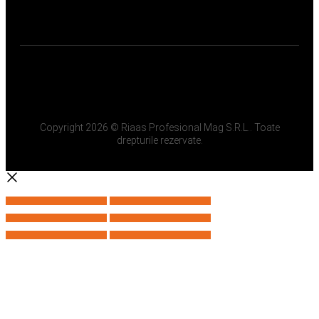
Copyright 2026 © Riaas Profesional Mag S.R.L.. Toate
drepturile rezervate.