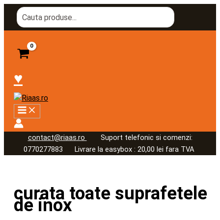
Skip
Search
to
for:
content
♥
contact@riaas.ro
Suport telefonic si comenzi:
0770277883 Livrare la easybox : 20,00 lei fara TVA
curata toate suprafetele
de inox