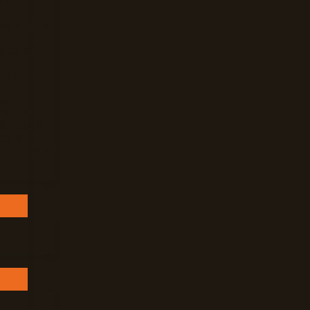
Mar
gan
De Plante
gdale Si
loba Si
Vera
elicat
 Settete
bile
ra Si Baie