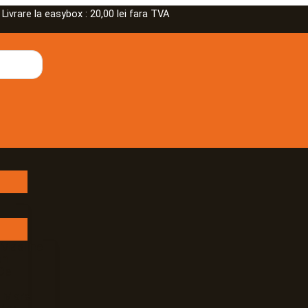
rare la easybox : 20,00 lei fara TVA
 Masline
an
De
e Mare