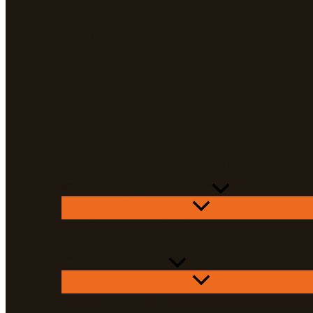
Cosmetice Hotel Mela – Cu Extract De 
Cosmetice Hotel Reyah – Cu Ulei De Ar
Cosmetice Hotel Laverde – Cu Extract 
Medicinale
Cosmetice Hotel Marble – Cu Ulei De Mi
Argila Neagra
Cosmetice Hotel Girasoli – Cu Gingko Bi
Ceai Verde
Cosmetice Hotel Breezy Blu – Cu Aloe 
Cosmetice Hotel Benvenuto – Parfum D
Cosmetice Hotel Pentru Copii – Bubu &
Dispenser Hotel – Dispensere Reincarca
Accesorii Hotel – Articole Utile In Came
Accesorii Hotel – Articole In Plic Neutru
Odorizanti De Camera
Produse Ingrijire Personala
Produse Ingrijire Par
Produse Ingrijire Corp
Produse Igienizante
Papuci Hotel & Spa
Papuci Hotel
Papuci Piscina & Spa