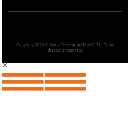
Copyright 2026 © Riaas Profesional Mag S.R.L.. Toate
drepturile rezervate.