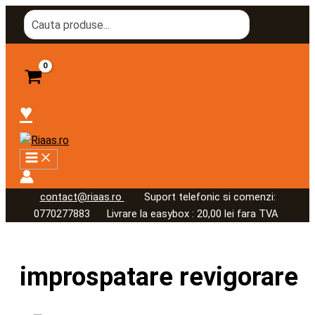
Skip
Search
to
for:
content
♥
contact@riaas.ro
Suport telefonic si comenzi:
0770277883 Livrare la easybox : 20,00 lei fara TVA
improspatare revigorare