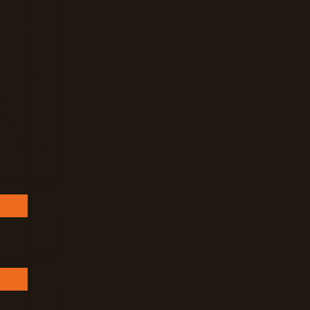
Mar
gan
De Plante
gdale Si
loba Si
Vera
elicat
 Settete
bile
ra Si Baie