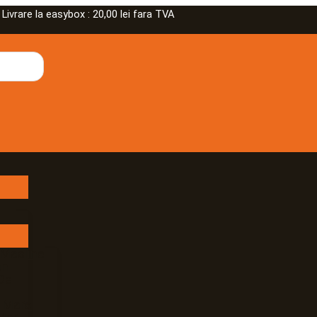
rare la easybox : 20,00 lei fara TVA
 Masline
an
De
e Mare