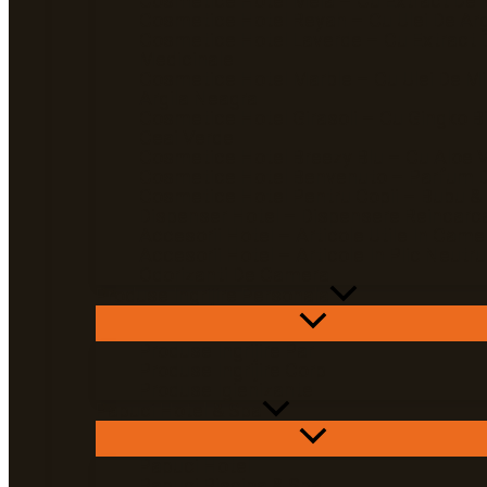
Cosmetice Hotel Mela – Cu Extract De 
Cosmetice Hotel Reyah – Cu Ulei De Ar
Cosmetice Hotel Laverde – Cu Extract 
Medicinale
Cosmetice Hotel Marble – Cu Ulei De Mi
Argila Neagra
Cosmetice Hotel Girasoli – Cu Gingko Bi
Ceai Verde
Cosmetice Hotel Breezy Blu – Cu Aloe 
Cosmetice Hotel Benvenuto – Parfum D
Cosmetice Hotel Pentru Copii – Bubu &
Dispenser Hotel – Dispensere Reincarca
Accesorii Hotel – Articole Utile In Came
Accesorii Hotel – Articole In Plic Neutru
Odorizanti De Camera
Produse Ingrijire Personala
Produse Ingrijire Par
Produse Ingrijire Corp
Produse Igienizante
Papuci Hotel & Spa
Papuci Hotel
Papuci Piscina & Spa