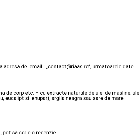
la adresa de email : „contact@riaas.ro”, urmatoarele date:
de corp etc. – cu extracte naturale de ulei de masline, ulei
u, eucalipt si ienupar), argila neagra sau sare de mare.
, pot să scrie o recenzie.