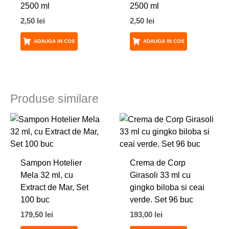
2500 ml
2500 ml
2,50
lei
2,50
lei
ADAUGA IN COS
ADAUGA IN COS
Produse similare
Sampon Hotelier
Crema de Corp
Mela 32 ml, cu
Girasoli 33 ml cu
Extract de Mar, Set
gingko biloba si ceai
100 buc
verde. Set 96 buc
179,50
lei
193,00
lei