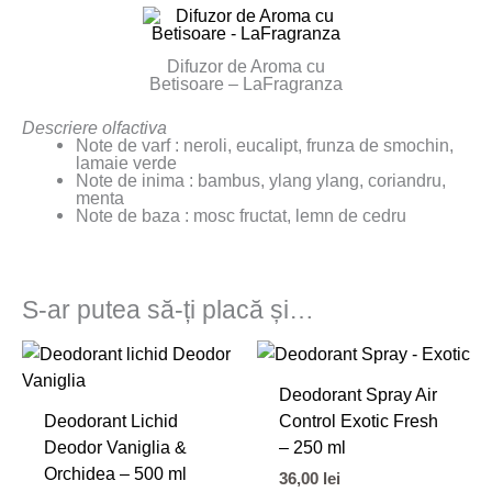
Difuzor de Aroma cu
Betisoare – LaFragranza
Descriere olfactiva
Note de varf : neroli, eucalipt, frunza de smochin,
lamaie verde
Note de inima : bambus, ylang ylang, coriandru,
menta
Note de baza : mosc fructat, lemn de cedru
S-ar putea să-ți placă și…
Deodorant Spray Air
Deodorant Lichid
Control Exotic Fresh
Deodor Vaniglia &
– 250 ml
Orchidea – 500 ml
36,00
lei