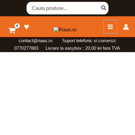
Skip
Search
for:
to
content
♥
contact@riaas.ro
Suport telefonic si comenzi:
0770277883 Livrare la easybox : 20,00 lei fara TVA
Cantitate
Difuzor
de
Aroma
LaFragranza
-
100
ml