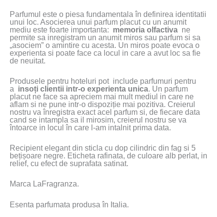
Parfumul este o piesa fundamentala în definirea identitatii
unui loc. Asocierea unui parfum placut cu un anumit
mediu este foarte importanta:
memoria olfactiva
ne
permite sa inregistram un anumit miros sau parfum si sa
„asociem” o amintire cu acesta. Un miros poate evoca o
experienta si poate face ca locul in care a avut loc sa fie
de neuitat.
Produsele pentru hoteluri pot include parfumuri pentru
a
insoți clientii intr-o experienta unica
. Un parfum
placut ne face sa apreciem mai mult mediul in care ne
aflam si ne pune intr-o dispoziție mai pozitiva. Creierul
nostru va înregistra exact acel parfum si, de fiecare data
cand se intampla sa il mirosim, creierul nostru se va
întoarce in locul în care l-am intalnit prima data.
Recipient elegant din sticla cu dop cilindric din fag si 5
bețișoare negre. Eticheta rafinata, de culoare alb perlat, in
relief, cu efect de suprafata satinat.
Marca LaFragranza.
Esenta parfumata produsa în Italia.