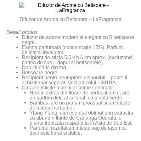
Difuzor de Aroma cu Betisoare – LaFragranza
Detalii produs
Difuzor de arome modern si elegant cu 5 bețișoare
negre.
Esenta parfumata (concentrație 15%). Parfum
delicat si invaluitor.
Recipient de sticla 5,5 x h 6 cm aprox. (excluzand
partea de sus – dopul si betisoarele).
Dop cilindric din fag.
Betisoare negre.
Recipient pentru reumplere disponibil – poate fi
achizitionat separat. Vezi articolul 1881BA.
Caracteristicile materiilor prime conținute:
Neroli: extras din floare de portocal amar, are
un parfum delicat si floral, cu o nota verde.
Bambus: are un parfum proaspat si aminteste
de mirosul ierburilor.
Ylang Ylang: ulei esential obtinut prin extractia
cu abur din florile de Cananga Odorata, o
planta tropicala raspandita în Asia de Sud-Est.
Parfumul rezultat aminteste vag de iasomie,
deci este floral si dulce.