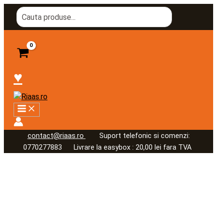
Skip
Cantitate
Search
to
Gel
for:
content
Igienizant
Piele
Sensibila
500
♥
ml
contact@riaas.ro
Suport telefonic si comenzi:
0770277883 Livrare la easybox : 20,00 lei fara TVA