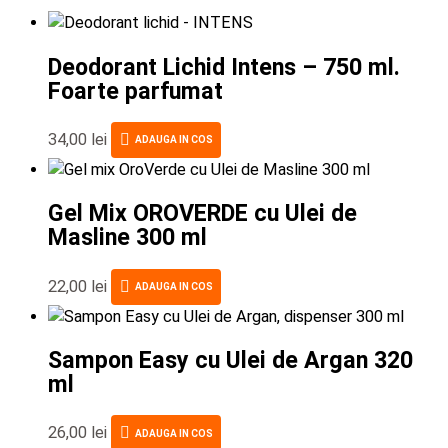
Deodorant Lichid Intens – 750 ml.
Foarte parfumat
34,00
lei
ADAUGA IN COS
Gel Mix OROVERDE cu Ulei de
Masline 300 ml
22,00
lei
ADAUGA IN COS
Sampon Easy cu Ulei de Argan 320
ml
26,00
lei
ADAUGA IN COS