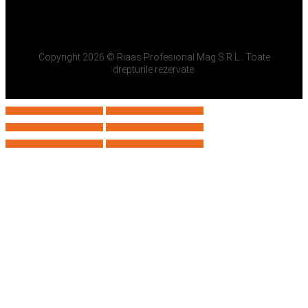
Copyright 2026 © Riaas Profesional Mag S.R.L.. Toate
drepturile rezervate.