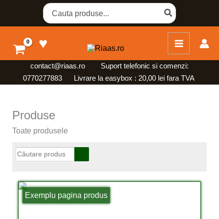
Skip
Search
for:
to
content
♥
contact@riaas.ro
Suport telefonic si comenzi:
0770277883 Livrare la easybox : 20,00 lei fara TVA
Produse
Toate produsele
Exemplu pagina produs