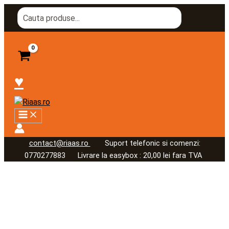
Skip
Search
to
for:
content
♥
contact@riaas.ro
Suport telefonic si comenzi:
0770277883 Livrare la easybox : 20,00 lei fara TVA