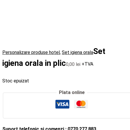
Set
Personalizare produse hotel
,
Set igiena orala
igiena orala in plic
0,00
lei
+TVA
Stoc epuizat
Plata online
Suport telefonic si comenzi : 0770 277 883