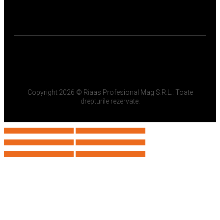
Copyright 2026 © Riaas Profesional Mag S.R.L.. Toate
drepturile rezervate.