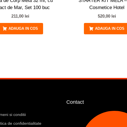
 de Corp Mela 32 ml, cu
STARTER KIT MELA –
act de Mar, Set 100 buc
Cosmetice Hotel
211,00
lei
520,00
lei
ADAUGA IN COS
ADAUGA IN COS
i
Contact
meni si conditii
itica de confidentialitate