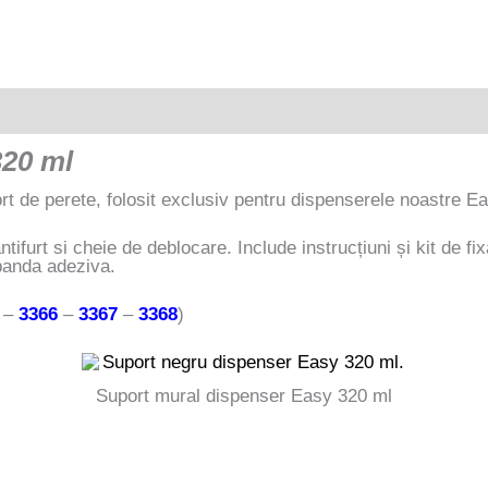
320 ml
t de perete, folosit exclusiv pentru dispenserele noastre E
tifurt si cheie de deblocare. Include instrucțiuni și kit de fi
 banda adeziva.
–
3366
–
3367
–
3368
)
Suport mural dispenser Easy 320 ml