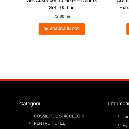
Set Cusut pentru Hotel – Neutro.
Crema
Set 100 buc
Extr
72,00
lei
ADAUGA IN COS
Categorii
Informati
COSMETICE SI ACCESORII
Ter
PENTRU HOTEL
Pol