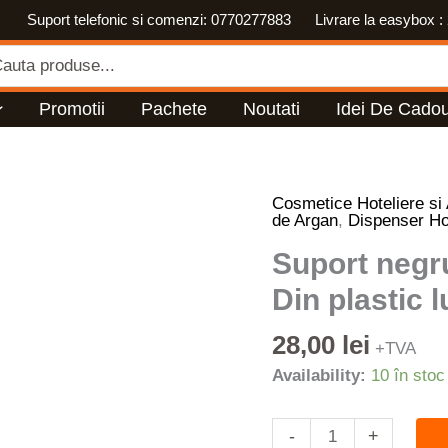
Suport telefonic si comenzi: 0770277883 Livrare la easybox : 2
rch
Promotii
Pachete
Noutati
Idei De Cadou
Cosmetice Hoteliere si 
Cantitate
de Argan
,
Dispenser Ho
Suport
negru
Suport negr
dispenser
Din plastic 
Easy
320
28,00
lei
+TVA
ml.
Availability:
10 în stoc
Din
plastic
lucios
-
+