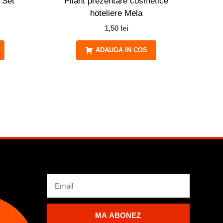
 Set
Pliant prezentare cosmetice
hoteliere Mela
1,50
lei
ADAUGA IN COS
Email
MA ABONEZ