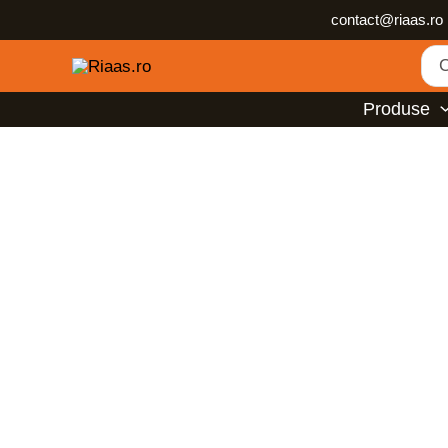
Skip
contact@riaas.ro
to
Sea
content
for:
Produse