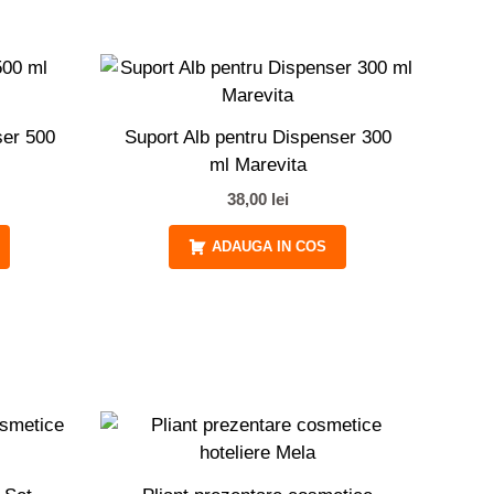
ser 500
Suport Alb pentru Dispenser 300
ml Marevita
38,00
lei
ADAUGA IN COS