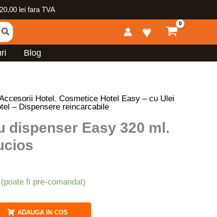
0,00 lei fara TVA
♥
ri
Blog
Accesorii Hotel
,
Cosmetice Hotel Easy – cu Ulei
tel – Dispensere reincarcabile
u dispenser Easy 320 ml.
lucios
 (poate fi pre-comandat)
ADAUGA IN COS