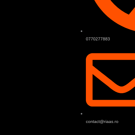
0770277883
contact@riaas.ro