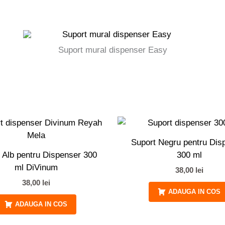
Suport mural dispenser Easy
Suport Negru pentru Dis
 Alb pentru Dispenser 300
300 ml
ml DiVinum
38,00
lei
38,00
lei
ADAUGA IN COS
ADAUGA IN COS