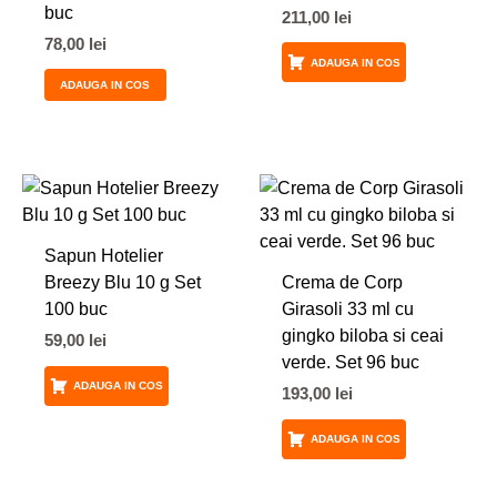
buc
211,00
lei
78,00
lei
ADAUGA IN COS
ADAUGA IN COS
Sapun Hotelier
Breezy Blu 10 g Set
Crema de Corp
100 buc
Girasoli 33 ml cu
gingko biloba si ceai
59,00
lei
verde. Set 96 buc
ADAUGA IN COS
193,00
lei
ADAUGA IN COS