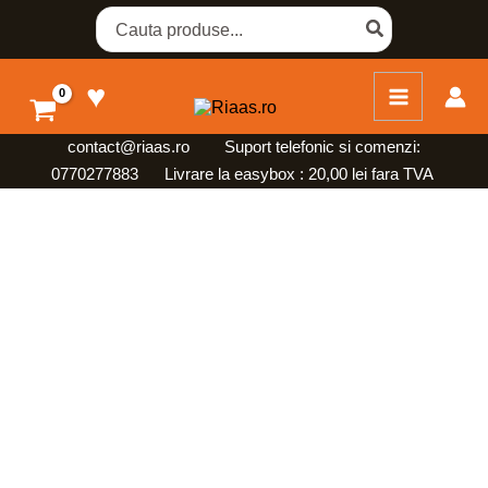
Skip
Search
for:
to
content
♥
contact@riaas.ro
Suport telefonic si comenzi:
0770277883 Livrare la easybox : 20,00 lei fara TVA
Cantitate
Suport
Transparent
pentru
Dispenser
500
ml