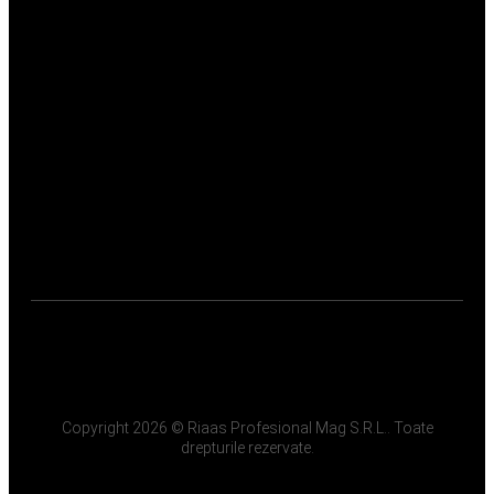
Copyright 2026 © Riaas Profesional Mag S.R.L.. Toate
drepturile rezervate.