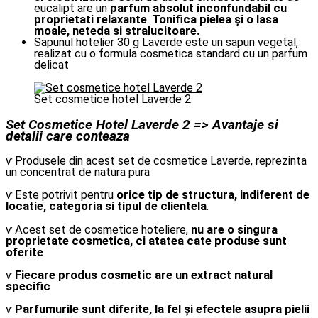
eucalipt are un
parfum absolut inconfundabil cu
proprietati relaxante
.
Tonifica pielea și o lasa
moale, neteda si stralucitoare.
Sapunul hotelier 30 g Laverde este un sapun vegetal,
realizat cu o formula cosmetica standard cu un parfum
delicat
Set cosmetice hotel Laverde 2
Set Cosmetice Hotel Laverde 2 => Avantaje si
detalii care conteaza
ⱱ Produsele din acest set de cosmetice Laverde, reprezinta
un concentrat de natura pura
ⱱ Este potrivit pentru
orice tip de structura, indiferent de
locatie, categoria si tipul de clientela
.
ⱱ Acest set de cosmetice hoteliere,
nu are o singura
proprietate cosmetica, ci atatea cate produse sunt
oferite
ⱱ
Fiecare produs cosmetic are un extract natural
specific
ⱱ
Parfumurile sunt diferite, la fel și efectele asupra pielii