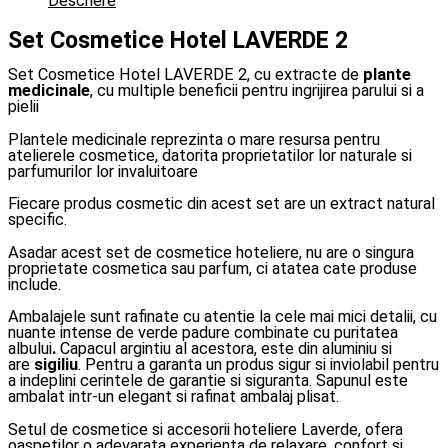
Descriere
Set Cosmetice Hotel LAVERDE 2
Set Cosmetice Hotel LAVERDE 2, cu extracte de
plante
medicinale
, cu multiple beneficii pentru ingrijirea parului si a
pielii
Plantele medicinale reprezinta o mare resursa pentru
atelierele cosmetice, datorita proprietatilor lor naturale si
parfumurilor lor invaluitoare
Fiecare produs cosmetic din acest set are un extract natural
specific.
Asadar acest set de cosmetice hoteliere, nu are o singura
proprietate cosmetica sau parfum, ci atatea cate produse
include.
Ambalajele sunt rafinate cu atentie la cele mai mici detalii, cu
nuante intense de verde padure combinate cu puritatea
albului
.
Capacul argintiu al acestora, este din aluminiu si
are
sigiliu
. Pentru a garanta un produs sigur si inviolabil pentru
a indeplini cerintele de garantie si siguranta. Sapunul este
ambalat intr-un elegant si rafinat ambalaj plisat.
Setul de cosmetice si accesorii hoteliere Laverde, ofera
oaspetilor o adevarata experienta de relaxare, confort si