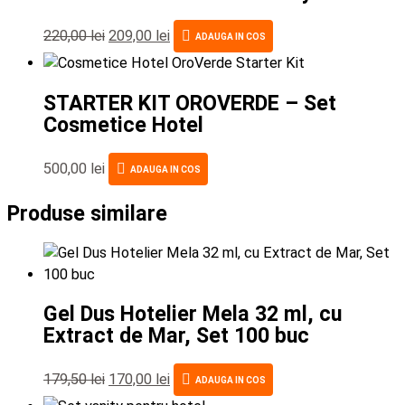
220,00
lei
209,00
lei
ADAUGA IN COS
STARTER KIT OROVERDE – Set
Cosmetice Hotel
500,00
lei
ADAUGA IN COS
Produse similare
Gel Dus Hotelier Mela 32 ml, cu
Extract de Mar, Set 100 buc
179,50
lei
170,00
lei
ADAUGA IN COS