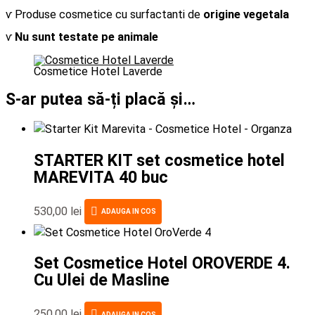
ⱱ Produse cosmetice cu surfactanti de
origine vegetala
ⱱ
Nu sunt testate pe animale
Cosmetice Hotel Laverde
S-ar putea să-ți placă și…
STARTER KIT set cosmetice hotel
MAREVITA 40 buc
530,00
lei
ADAUGA IN COS
Set Cosmetice Hotel OROVERDE 4.
Cu Ulei de Masline
250,00
lei
ADAUGA IN COS