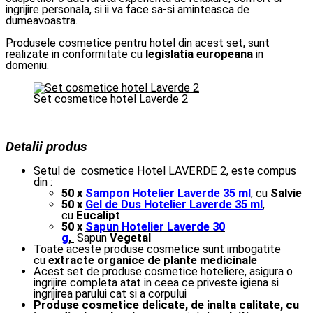
ingrijire personala, si ii va face sa-si aminteasca de
dumeavoastra.
Produsele cosmetice pentru hotel din acest set, sunt
realizate in conformitate cu
legislatia europeana
in
domeniu.
Set cosmetice hotel Laverde 2
Detalii produs
Setul de cosmetice Hotel LAVERDE 2, este compus
din :
50 x
Sampon Hotelier Laverde 35 ml
, cu
Salvie
50 x
Gel de Dus Hotelier Laverde 35 ml
,
cu
Eucalipt
50 x
Sapun Hotelier Laverde 30
g
,
Sapun
Vegetal
Toate aceste produse cosmetice sunt imbogatite
cu
extracte organice de plante medicinale
Acest set de produse cosmetice hoteliere, asigura o
ingrijire completa atat in ceea ce priveste igiena si
ingrijirea parului cat si a corpului
Produse cosmetice delicate, de inalta calitate, cu