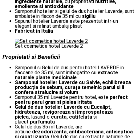
ingrediente naturale,
cu proprietati
nutritive,
emoliente si antioxidante
.
Samponul hotelier si gelul de dus hotelier Laverde, sunt
ambalate in flacon de 35 ml cu
sigiliu
Sapunul hotelier Laverde este prezentat intr-un
elegant si rafinat ambalaj plisat
Fabricat in Italia
Set cosmetice hotel Laverde 2
Proprietati si Beneficii
Samponul si Gelul de dus pentru hotel LAVERDE in
flacoane de 35 ml, sunt imbogatite cu
extracte
naturale plante medicinale
Samponul hotelier Laverde cu Salvie, echilibreaza
producția de sebum, curața temeinic parul si ii
confera stralucire si volum
Samponul 35 ml Laverde pentru hotel, este
perfect
pentru parul gras si pielea iritata
Gelul de dus hotelier Laverde cu Eucalipt,
hidrateaza, revigoreaza si improspateaza
pielea,
lasand-o
curata, catifelata
si
placut
parfumata
Gelul de dus 35 ml Laverde, are
actiune
dezodorizanta, antibacteriana, antiseptica
si cicatrizanta
. Gelul de dus cu extracte naturale de