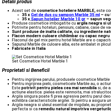
Detalii produs
Acest set de
cosmetice hoteliere MARBLE,
este co
35 x
Gel de dus cu sampon Marble 35 ml
– cu 
35 x
Sapun hotelier Marble 10 gr
– sapun veg
Produse cosmetice imbogatite cu
argila neagra si u
Potrivite pentru hoteluri, pensiuni, cabane, case de v
Sunt produse de inalta calitate, cu ingrediente natur
Fl
acon modern culoare chihlimbar cu capac negru c
Flaconul de gel mix pentru hotel Marble are o capaci
Sapunul Marble de culoare alba, este ambalat in plicule
Fabricate in Italia
Set Cosmetice Hotel Marble 1
Proprietati si Beneficii
Pentru ingrijirea parului, produsele cosmetice Marble
Pentru ingrijirea pielii, cosmeticele Marble au, o act
Este
potrivit pentru pielea cea mai sensibila
si, de 
actiune elastica: pielea este reinnoita, mai stralucito
Argila singura poate fi prea agresiva pentru parul deos
echilibra caracteristicile argilei. Si pentru a asigura u
Argila neagra si uleiul esential de migdale, au proprie
perfecta si ca
remediu natural impotriva vergeturil