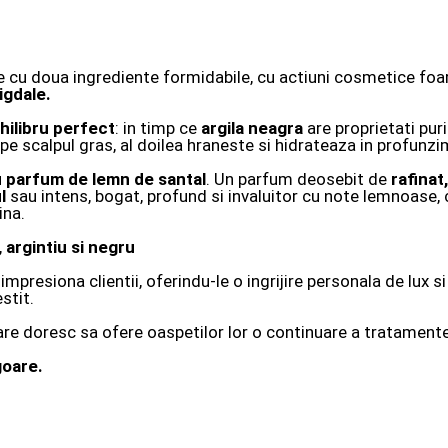
 cu doua ingrediente formidabile, cu actiuni cosmetice foa
igdale.
hilibru perfect
: in timp ce
argila neagra
are proprietati pur
pe scalpul gras, al doilea hraneste si hidrateaza in profunzi
 parfum de lemn de santal
. Un parfum deosebit de
rafinat
l
sau intens, bogat, profund si invaluitor cu note lemnoase, 
ina.
,
argintiu si negru
 impresiona clientii, oferindu-le o ingrijire personala de lux s
stit.
are doresc sa ofere oaspetilor lor o continuare a tratamente
goare.