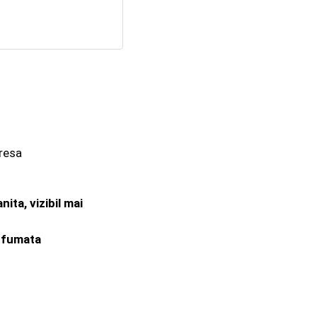
dresa
nita, vizibil mai
arfumata