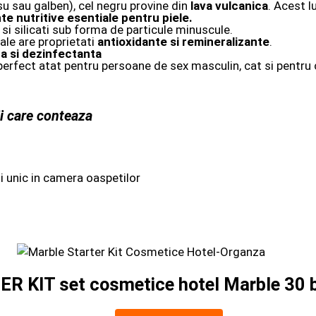
osu sau galben), cel negru provine din
lava vulcanica
. Acest l
nte nutritive esentiale pentru piele.
si silicati sub forma de particule minuscule.
le are proprietati
antioxidante si remineralizante
.
ca si dezinfectanta
 perfect atat pentru persoane de sex masculin, cat si pentru 
i care conteaza
si unic in camera oaspetilor
R KIT set cosmetice hotel Marble 30 