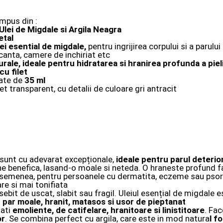
mpus din :
Ulei de Migdale si Argila Neagra
etal
lei esential de migdale,
pentru ingrijirea corpului si a parului
acanta, camere de inchiriat etc
ale, ideale pentru hidratarea si hranirea profunda a pielii
u filet
tate de
35 ml
t transparent, cu detalii de culoare gri antracit
 sunt cu adevarat excepționale,
ideale pentru parul deteriora
iune benefica, lasand-o moale si neteda. O hraneste profund f
asemenea, pentru persoanele cu dermatita, eczeme sau psori
are si mai tonifiata
ebit de uscat, slabit sau fragil. Uleiul esențial de migdale 
n
par moale, hranit, matasos si usor de pieptanat
tati
emoliente, de catifelare, hranitoare si linistitoare
. Fa
or
. Se combina perfect cu argila, care este in mod natura
l f