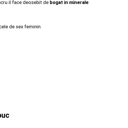
ucru il face deosebit de
bogat in minerale
cele de sex feminin.
buc