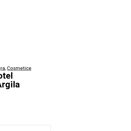
gra
,
Cosmetice
otel
Argila