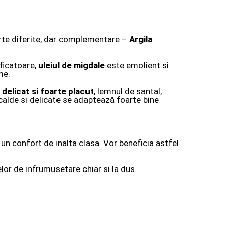
rte diferite, dar complementare –
Argila
ificatoare,
uleiul de migdale
este emolient si
me.
, delicat si foarte placut
, lemnul de santal,
calde si delicate se adaptează foarte bine
i un confort de inalta clasa. Vor beneficia astfel
lor de infrumusetare chiar si la dus.