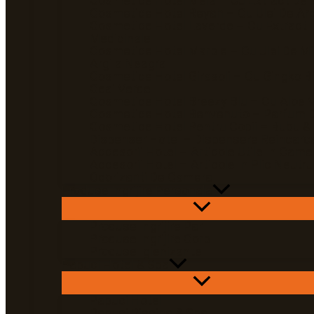
Cosmetice Hotel Mela – Cu Extract De 
Cosmetice Hotel Reyah – Cu Ulei De Ar
Cosmetice Hotel Laverde – Cu Extract 
Medicinale
Cosmetice Hotel Marble – Cu Ulei De Mi
Argila Neagra
Cosmetice Hotel Girasoli – Cu Gingko Bi
Ceai Verde
Cosmetice Hotel Breezy Blu – Cu Aloe 
Cosmetice Hotel Benvenuto – Parfum D
Cosmetice Hotel Pentru Copii – Bubu &
Dispenser Hotel – Dispensere Reincarca
Accesorii Hotel – Articole Utile In Came
Accesorii Hotel – Articole In Plic Neutru
Odorizanti De Camera
Produse Ingrijire Personala
Produse Ingrijire Par
Produse Ingrijire Corp
Produse Igienizante
Papuci Hotel & Spa
Papuci Hotel
Papuci Piscina & Spa