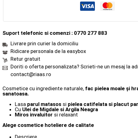
Suport telefonic si comenzi : 0770 277 883
Livrare prin curier la domiciliu
Ridicare personala de la easybox
Retur gratuit
Doriti o oferta personalizata? Scrieti-ne un mesaj la a
contact@riaas.ro
Cosmetice cu ingrediente naturale,
fac pielea moale și hra
sanatoasa.
Lasa
parul matasos
si
pielea catifelata si placut p
Cu
Ulei de Migdale si Argila Neagra
Miros invaluitor
si relaxant
Alege cosmetice hoteliere de calitate
Descriere