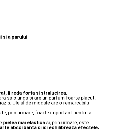
 si a parului
t, ii reda forta si stralucirea.
ara sa o unga si are un parfum foarte placut.
azis. Uleiul de migdale are o remarcabila
este, prin urmare, foarte important pentru a
ce
pielea mai elastica
si, prin urmare, este
oarte absorbanta si isi echilibreaza efectele.