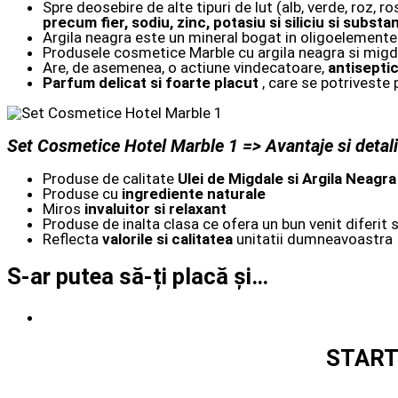
Spre deosebire de alte tipuri de lut (alb, verde, roz, r
precum fier, sodiu, zinc, potasiu si siliciu si substa
Argila neagra este un mineral bogat in oligoelemente 
Produsele cosmetice Marble cu argila neagra si migda
Are, de asemenea, o actiune vindecatoare,
antisepti
P
arfum delicat si foarte placut
, care se potriveste
Set Cosmetice Hotel Marble 1 => Avantaje si detali
Produse de calitate
Ulei de Migdale si Argila Neagra
Produse cu
ingrediente naturale
Miros
invaluitor si relaxant
Produse de inalta clasa ce ofera un bun venit diferit 
Reflecta
valorile si calitatea
unitatii dumneavoastra
S-ar putea să-ți placă și…
STARTE