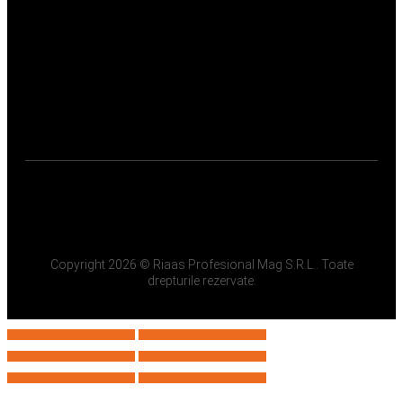
Copyright 2026 © Riaas Profesional Mag S.R.L.. Toate
drepturile rezervate.