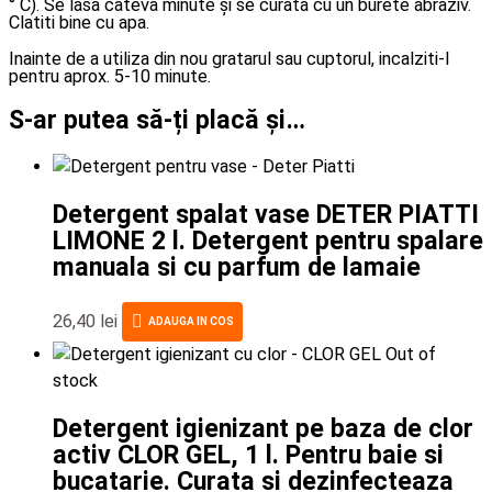
° C). Se lasa cateva minute și se curata cu un burete abraziv.
Clatiti bine cu apa.
Inainte de a utiliza din nou gratarul sau cuptorul, incalziti-l
pentru aprox. 5-10 minute.
S-ar putea să-ți placă și…
Detergent spalat vase DETER PIATTI
LIMONE 2 l. Detergent pentru spalare
manuala si cu parfum de lamaie
26,40
lei
ADAUGA IN COS
Out of
stock
Detergent igienizant pe baza de clor
activ CLOR GEL, 1 l. Pentru baie si
bucatarie. Curata si dezinfecteaza