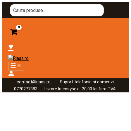
Skip
Cantitate
Search
to
Detergent
for:
content
curatare
cuptoare
gratare
plite
♥
DETER
GRILL,
1
l.
Elimina
usor
contact@riaas.ro
Suport telefonic si comenzi:
murdaria
0770277883 Livrare la easybox : 20,00 lei fara TVA
si
grasimile
carbonizate