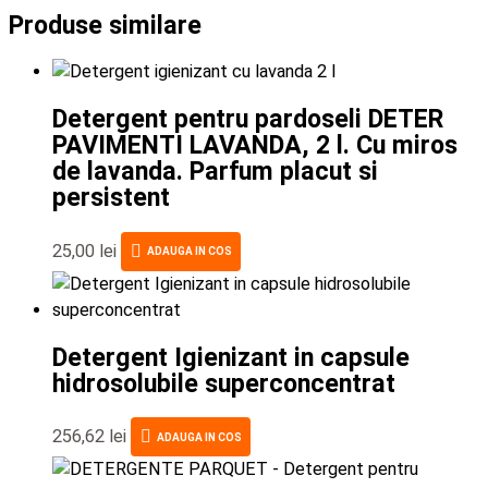
Produse similare
Detergent pentru pardoseli DETER
PAVIMENTI LAVANDA, 2 l. Cu miros
de lavanda. Parfum placut si
persistent
25,00
lei
ADAUGA IN COS
Detergent Igienizant in capsule
hidrosolubile superconcentrat
256,62
lei
ADAUGA IN COS