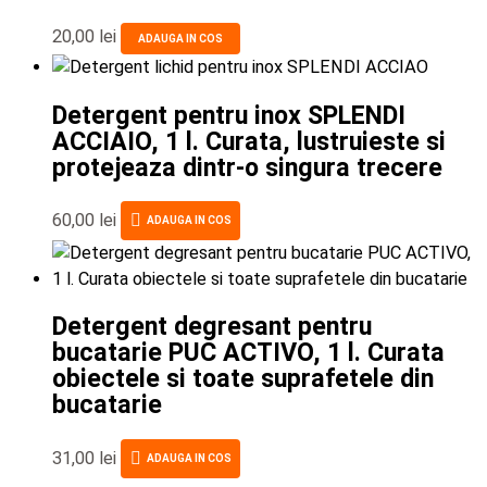
20,00
lei
ADAUGA IN COS
Detergent pentru inox SPLENDI
ACCIAIO, 1 l. Curata, lustruieste si
protejeaza dintr-o singura trecere
60,00
lei
ADAUGA IN COS
Detergent degresant pentru
bucatarie PUC ACTIVO, 1 l. Curata
obiectele si toate suprafetele din
bucatarie
31,00
lei
ADAUGA IN COS