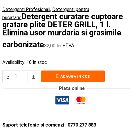
Detergenti Profesionali
,
Detergenti pentru
Detergent curatare cuptoare
bucatarie
gratare plite DETER GRILL, 1 l.
Elimina usor murdaria si grasimile
carbonizate
32,00
lei
+TVA
Availability:
10 în stoc
-
+
ADAUGA IN COS
Plata online
Suport telefonic si comenzi : 0770 277 883