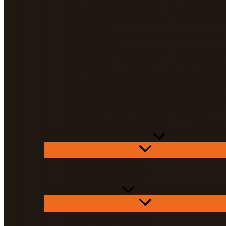
Cosmetice Hotel Mela – Cu Extract De 
Cosmetice Hotel Reyah – Cu Ulei De Ar
Cosmetice Hotel Laverde – Cu Extract 
Medicinale
Cosmetice Hotel Marble – Cu Ulei De Mi
Argila Neagra
Cosmetice Hotel Girasoli – Cu Gingko Bi
Ceai Verde
Cosmetice Hotel Breezy Blu – Cu Aloe 
Cosmetice Hotel Benvenuto – Parfum D
Cosmetice Hotel Pentru Copii – Bubu &
Dispenser Hotel – Dispensere Reincarca
Accesorii Hotel – Articole Utile In Came
Accesorii Hotel – Articole In Plic Neutru
Odorizanti De Camera
Produse Ingrijire Personala
Produse Ingrijire Par
Produse Ingrijire Corp
Produse Igienizante
Papuci Hotel & Spa
Papuci Hotel
Papuci Piscina & Spa