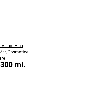
DiVinum – cu
 Mar
,
Cosmetice
ere
 300 ml.