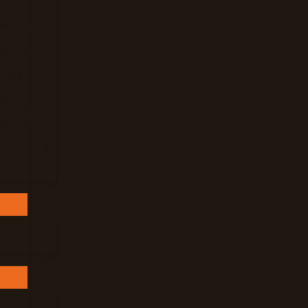
Mar
gan
De Plante
gdale Si
loba Si
Vera
elicat
 Settete
bile
ra Si Baie