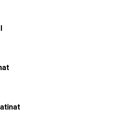
l
nat
atinat