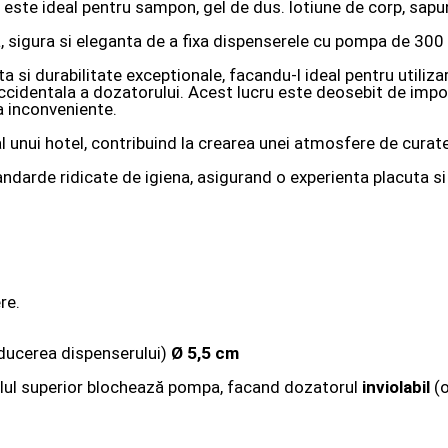
 este ideal pentru sampon, gel de dus. lotiune de corp, sapun 
 sigura si eleganta de a fixa dispenserele cu pompa de 300
a si durabilitate exceptionale, facandu-l ideal pentru utiliza
identala a dozatorului. Acest lucru este deosebit de import
a inconveniente.
l unui hotel, contribuind la crearea unei atmosfere de curate
ndarde ridicate de igiena, asigurand o experienta placuta si
re.
oducerea dispenserului)
Ø 5,5 cm
elul superior blochează pompa, facand dozatorul
inviolabil
(o