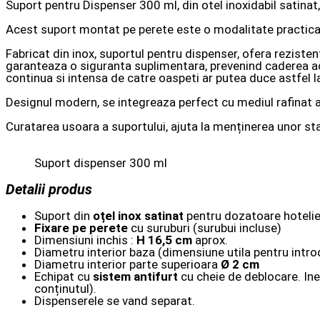
Suport pentru Dispenser 300 ml, din otel inoxidabil satinat,
Acest suport montat pe perete este o modalitate practica,
Fabricat din inox, suportul pentru dispenser, ofera rezistent
garanteaza o siguranta suplimentara, prevenind caderea acc
continua si intensa de catre oaspeti ar putea duce astfel l
Designul modern, se integreaza perfect cu mediul rafinat a
Curatarea usoara a suportului, ajuta la menținerea unor sta
Suport dispenser 300 ml
Detalii produs
Suport din
oțel inox satinat
pentru dozatoare hotelie
Fixare pe perete
cu suruburi (surubui incluse)
Dimensiuni inchis :
H 16,5 cm
aprox.
Diametru interior baza (dimensiune utila pentru intr
Diametru interior parte superioara
Ø 2 cm
Echipat cu
sistem antifurt
cu cheie de deblocare. In
conținutul).
Dispenserele se vand separat.