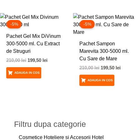
Prețul
Prețul
Prețul
Prețul
inițial
curent
inițial
curent
-5%
-5%
a
este:
a
este:
fost:
199,50 lei.
fost:
199,50 lei
Pachet Gel Mix DiVinum
210,00 lei.
210,00 lei.
300-5000 ml. Cu Extract
Pachet Sampon
de Struguri
Marevita 300-5000 ml.
Cu Sare de Mare
210,00
lei
199,50
lei
210,00
lei
199,50
lei
ADAUGA IN COS
ADAUGA IN COS
Filtru dupa categorie
Cosmetice Hoteliere si Accesorii Hotel