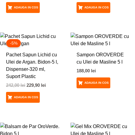
ADAUGA IN COS
ADAUGA IN COS
Prețul
Prețul
inițial
curent
-5%
a
este:
fost:
229,90 lei.
Pachet Sapun Lichid cu
Sampon OROVERDE
242,00 lei.
Ulei de Argan. Bidon-5 l,
cu Ulei de Masline 5 l
Dispenser-320 ml,
188,00
lei
Suport Plastic
ADAUGA IN COS
242,00
lei
229,90
lei
ADAUGA IN COS