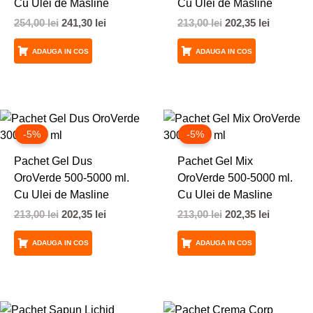
Cu Ulei de Masline
Cu Ulei de Masline
254,00
lei
241,30
lei
213,00
lei
202,35
lei
ADAUGA IN COS
ADAUGA IN COS
Prețul
Prețul
Prețul
Prețul
inițial
curent
inițial
curent
-5%
-5%
a
este:
a
este:
fost:
202,35 lei.
fost:
202,35 lei
Pachet Gel Dus
Pachet Gel Mix
213,00 lei.
213,00 lei.
OroVerde 500-5000 ml.
OroVerde 500-5000 ml.
Cu Ulei de Masline
Cu Ulei de Masline
213,00
lei
202,35
lei
213,00
lei
202,35
lei
ADAUGA IN COS
ADAUGA IN COS
Prețul
Prețul
Prețul
Prețul