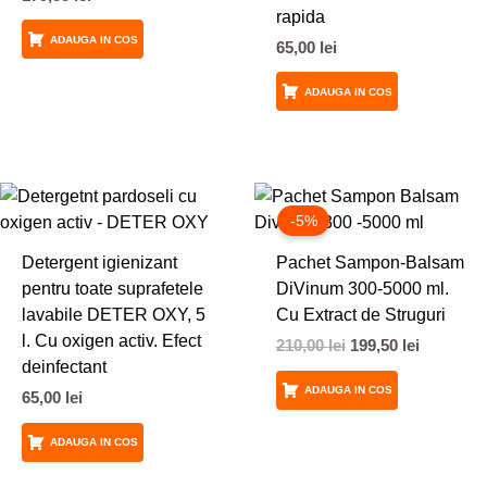
rapida
ADAUGA IN COS
65,00
lei
ADAUGA IN COS
Prețul
Prețul
inițial
curent
-5%
a
este:
fost:
199,50 lei
Detergent igienizant
Pachet Sampon-Balsam
210,00 lei.
pentru toate suprafetele
DiVinum 300-5000 ml.
lavabile DETER OXY, 5
Cu Extract de Struguri
l. Cu oxigen activ. Efect
210,00
lei
199,50
lei
deinfectant
ADAUGA IN COS
65,00
lei
ADAUGA IN COS