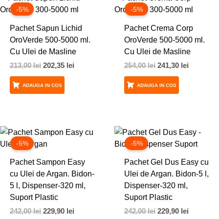
inițial
curent
inițial
curent
-5%
-5%
a
este:
a
este:
fost:
202,35 lei.
fost:
241,30 lei
Pachet Sapun Lichid
Pachet Crema Corp
213,00 lei.
254,00 lei.
OroVerde 500-5000 ml.
OroVerde 500-5000 ml.
Cu Ulei de Masline
Cu Ulei de Masline
213,00
lei
202,35
lei
254,00
lei
241,30
lei
ADAUGA IN COS
ADAUGA IN COS
Prețul
Prețul
Prețul
Prețul
inițial
curent
inițial
curent
-5%
-5%
a
este:
a
este:
fost:
229,90 lei.
fost:
229,90 lei
Pachet Sampon Easy
Pachet Gel Dus Easy cu
242,00 lei.
242,00 lei.
cu Ulei de Argan. Bidon-
Ulei de Argan. Bidon-5 l,
5 l, Dispenser-320 ml,
Dispenser-320 ml,
Suport Plastic
Suport Plastic
242,00
lei
229,90
lei
242,00
lei
229,90
lei