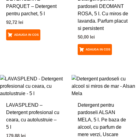
PARQUET – Detergent
pardoseli DEOMANT
pentru parchet, 5 l
ROSA, 5 l. Cu miros de
lavanda. Parfum placut
92,72
lei
si persistent
ADAUGA IN COS
50,00
lei
ADAUGA IN COS
LAVASPLEND –
Detergent pentru
Detergent profesional cu
pardoseli ALSAN
ceara, cu autolustruie –
MELA, 5 l. Pe baza de
5 l
alcool, cu parfum de
mere verzi, Uscare
179,88
lei