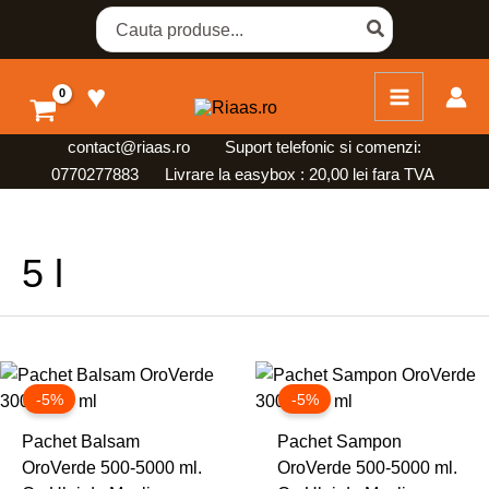
Skip
Search
for:
to
content
♥
contact@riaas.ro
Suport telefonic si comenzi:
0770277883 Livrare la easybox : 20,00 lei fara TVA
5 l
Prețul
Prețul
Prețul
Prețul
inițial
curent
inițial
curent
-5%
-5%
a
este:
a
este:
fost:
241,30 lei.
fost:
202,35 lei
Pachet Balsam
Pachet Sampon
254,00 lei.
213,00 lei.
OroVerde 500-5000 ml.
OroVerde 500-5000 ml.