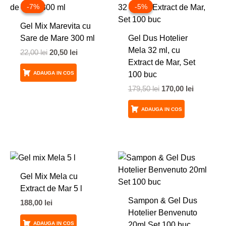
inițial
curent
inițial
curent
-7%
-7%
-5%
-5%
a
este:
a
este:
fost:
20,50 lei.
fost:
170,00 lei
Gel Mix Marevita cu
22,00 lei.
179,50 lei.
Sare de Mare 300 ml
Gel Dus Hotelier
Mela 32 ml, cu
22,00
lei
20,50
lei
Extract de Mar, Set
100 buc
ADAUGA IN COS
179,50
lei
170,00
lei
ADAUGA IN COS
Gel Mix Mela cu
Extract de Mar 5 l
Sampon & Gel Dus
188,00
lei
Hotelier Benvenuto
20ml Set 100 buc
ADAUGA IN COS