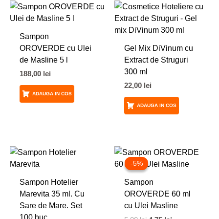
Sampon
OROVERDE cu Ulei
Gel Mix DiVinum cu
de Masline 5 l
Extract de Struguri
300 ml
188,00
lei
22,00
lei
ADAUGA IN COS
ADAUGA IN COS
Prețul
Prețul
inițial
curent
-5%
-5%
a
este:
fost:
4,75 lei.
Sampon Hotelier
Sampon
5,00 lei.
Marevita 35 ml. Cu
OROVERDE 60 ml
Sare de Mare. Set
cu Ulei Masline
100 buc