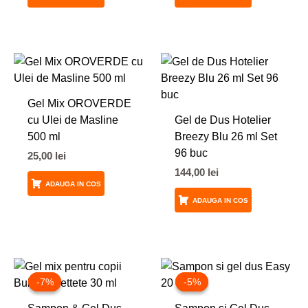
Gel Mix OROVERDE
cu Ulei de Masline
Gel de Dus Hotelier
500 ml
Breezy Blu 26 ml Set
96 buc
25,00
lei
144,00
lei
ADAUGA IN COS
ADAUGA IN COS
Prețul
Prețul
Prețul
Prețul
inițial
curent
inițial
curent
-7%
-7%
-5%
-5%
a
este:
a
este:
fost:
98,00 lei.
fost:
129,00 lei