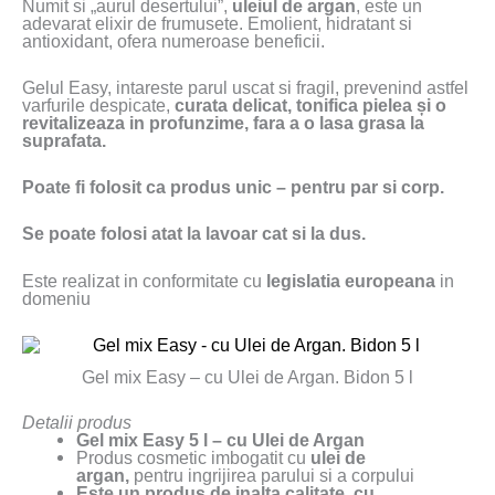
Numit si „aurul desertului”,
uleiul de argan
, este un
adevarat elixir de frumusete. Emolient, hidratant si
antioxidant, ofera numeroase beneficii.
Gelul Easy, intareste parul uscat si fragil, prevenind astfel
varfurile despicate,
curata delicat, tonifica pielea și o
revitalizeaza in profunzime, fara a o lasa grasa la
suprafata.
Poate fi folosit ca produs unic – pentru par si corp.
Se poate folosi atat la lavoar cat si la dus.
Este realizat in conformitate cu
legislatia europeana
in
domeniu
Gel mix Easy – cu Ulei de Argan. Bidon 5 l
Detalii produs
Gel mix Easy 5 l – cu Ulei de Argan
Produs cosmetic imbogatit cu
ulei de
argan,
pentru ingrijirea parului si a corpului
Este un produs de inalta calitate, cu