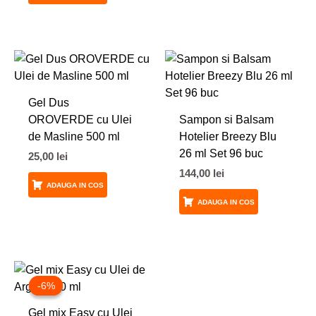
Gel Dus
OROVERDE cu Ulei
Sampon si Balsam
de Masline 500 ml
Hotelier Breezy Blu
26 ml Set 96 buc
25,00
lei
144,00
lei
ADAUGA IN COS
ADAUGA IN COS
Prețul
Prețul
inițial
curent
-6%
-6%
a
este:
fost:
23,50 lei.
Gel mix Easy cu Ulei