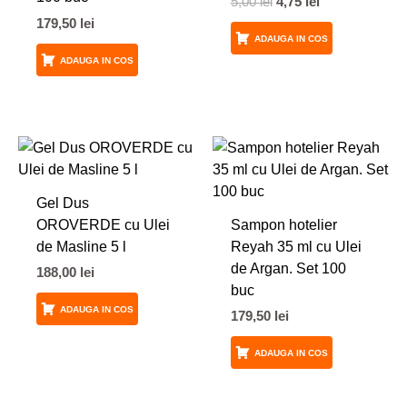
5,00
lei
4,75
lei
179,50
lei
ADAUGA IN COS
ADAUGA IN COS
Gel Dus
OROVERDE cu Ulei
Sampon hotelier
de Masline 5 l
Reyah 35 ml cu Ulei
de Argan. Set 100
188,00
lei
buc
ADAUGA IN COS
179,50
lei
ADAUGA IN COS