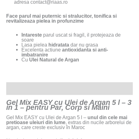
adresa contact@riaas.ro
Face parul mai puternic si stralucitor, tonifica si
revitalizeaza pielea in profunzime
Intareste
parul uscat si fragil, il protejeaza de
soare
Lasa pielea
hidratata
dar nu grasa
Excelenta actiune
antioxidanta si anti-
imbatranire
Cu
Ulei Natural de Argan
Descriere
Gel Mix EASY cu Ulei de Argan 5 l – 3
in 1 – pentru Par, Corp si Maini
Gel Mix EASY cu Ulei de Argan 5 l –
unul din cele mai
pretioase uleiuri din lume
, extras din nucile arborelui de
argan, care creste exclusiv în Maroc