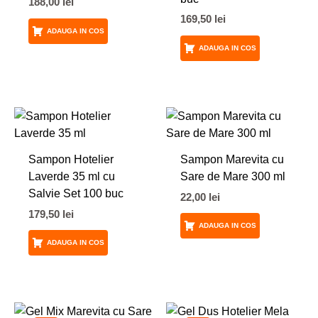
188,00
lei
169,50
lei
ADAUGA IN COS
ADAUGA IN COS
Sampon Hotelier
Sampon Marevita cu
Laverde 35 ml cu
Sare de Mare 300 ml
Salvie Set 100 buc
22,00
lei
179,50
lei
ADAUGA IN COS
ADAUGA IN COS
Prețul
Prețul
Prețul
Prețul