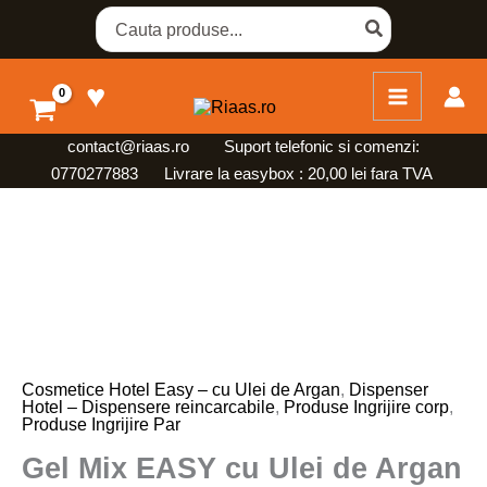
Skip
Search
for:
to
content
♥
contact@riaas.ro
Suport telefonic si comenzi:
0770277883 Livrare la easybox : 20,00 lei fara TVA
Cantitate
Gel
Mix
EASY
cu
Ulei
de
Cosmetice Hotel Easy – cu Ulei de Argan
,
Dispenser
Hotel – Dispensere reincarcabile
,
Produse Ingrijire corp
,
Argan
Produse Ingrijire Par
5
Gel Mix EASY cu Ulei de Argan
l