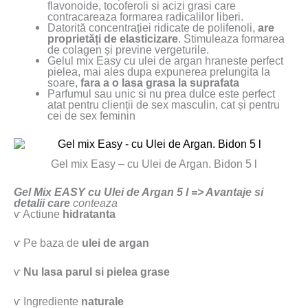
flavonoide, tocoferoli si acizi grasi care
contracareaza formarea radicalilor liberi.
Datorită concentrației ridicate de polifenoli,
are
proprietăți de elasticizare
. Stimuleaza formarea
de colagen și previne vergeturile.
Gelul mix Easy cu ulei de argan hraneste perfect
pielea, mai ales dupa expunerea prelungita la
soare,
fara a o lasa grasa la suprafata
Parfumul sau unic si nu prea dulce este perfect
atat pentru clienții de sex masculin, cat și pentru
cei de sex feminin
Gel mix Easy – cu Ulei de Argan. Bidon 5 l
Gel Mix EASY cu Ulei de Argan 5 l => Avantaje si
detalii care
conteaza
ⱱ Actiune
hidratanta
ⱱ Pe baza de
ulei de argan
ⱱ
Nu lasa parul si pielea grase
ⱱ Ingrediente
naturale