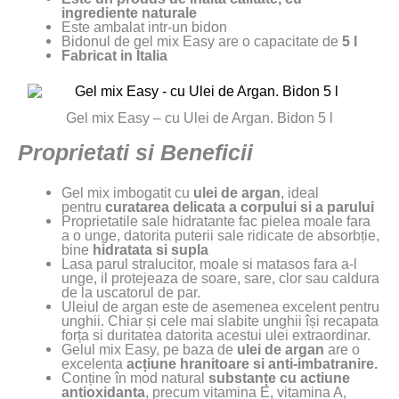
ingrediente naturale
Este ambalat intr-un bidon
Bidonul de gel mix Easy are o capacitate de
5 l
Fabricat in Italia
Gel mix Easy – cu Ulei de Argan. Bidon 5 l
Proprietati si Beneficii
Gel mix imbogatit cu
ulei de argan
, ideal
pentru
curatarea delicata a corpului si a parului
Proprietatile sale hidratante fac pielea moale fara
a o unge, datorita puterii sale ridicate de absorbție,
bine
hidratata si supla
Lasa parul stralucitor, moale si matasos fara a-l
unge, il protejeaza de soare, sare, clor sau caldura
de la uscatorul de par.
Uleiul de argan este de asemenea excelent pentru
unghii. Chiar și cele mai slabite unghii își recapata
forța si duritatea datorita acestui ulei extraordinar.
Gelul mix Easy, pe baza de
ulei de argan
are o
excelenta
acțiune hranitoare si anti-imbatranire.
Conține în mod natural
substanțe cu actiune
antioxidanta
, precum vitamina E, vitamina A,