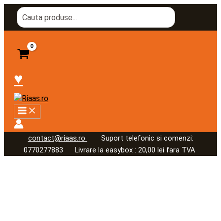
Skip
Search
to
for:
content
♥
contact@riaas.ro
Suport telefonic si comenzi:
0770277883 Livrare la easybox : 20,00 lei fara TVA