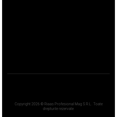
Copyright 2026 © Riaas Profesional Mag S.R.L.. Toate
drepturile rezervate.