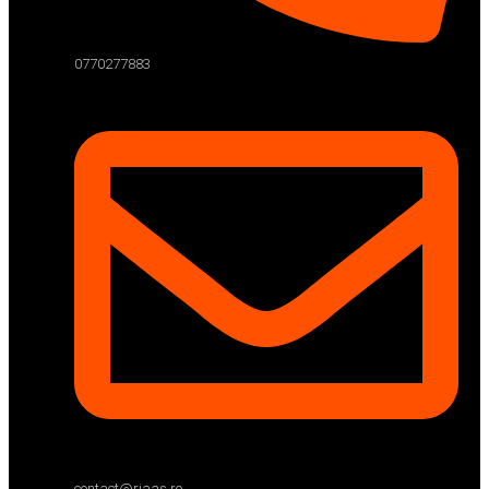
0770277883
contact@riaas.ro