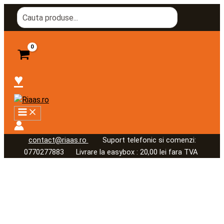
Skip
Cantitate
Search
to
Rezerva
for:
content
pentru
Difuzor
Aroma
LaFragranza
♥
1
l
contact@riaas.ro
Suport telefonic si comenzi:
0770277883 Livrare la easybox : 20,00 lei fara TVA