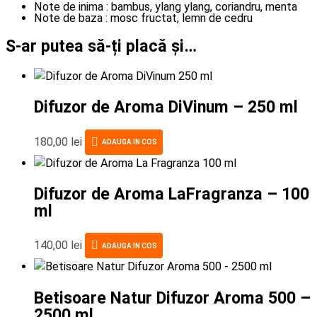
Note de inima : bambus, ylang ylang, coriandru, menta
Note de baza : mosc fructat, lemn de cedru
S-ar putea să-ți placă și…
Difuzor de Aroma DiVinum – 250 ml
180,00
lei
ADAUGA IN COS
Difuzor de Aroma LaFragranza – 100
ml
140,00
lei
ADAUGA IN COS
Betisoare Natur Difuzor Aroma 500 –
2500 ml