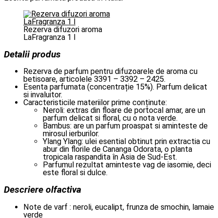
Rezerva difuzori aroma
LaFragranza 1 l
Detalii produs
Rezerva de parfum pentru difuzoarele de aroma cu
betisoare, articolele 3391 – 3392 – 2425.
Esenta parfumata (concentrație 15%). Parfum delicat
si invaluitor.
Caracteristicile materiilor prime conținute:
Neroli: extras din floare de portocal amar, are un
parfum delicat si floral, cu o nota verde.
Bambus: are un parfum proaspat si aminteste de
mirosul ierburilor.
Ylang Ylang: ulei esential obtinut prin extractia cu
abur din florile de Cananga Odorata, o planta
tropicala raspandita în Asia de Sud-Est.
Parfumul rezultat aminteste vag de iasomie, deci
este floral si dulce.
Descriere olfactiva
Note de varf : neroli, eucalipt, frunza de smochin, lamaie
verde