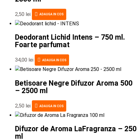
2,50
lei
ADAUGA IN COS
Deodorant Lichid Intens – 750 ml.
Foarte parfumat
34,00
lei
ADAUGA IN COS
Betisoare Negre Difuzor Aroma 500
– 2500 ml
2,50
lei
ADAUGA IN COS
Difuzor de Aroma LaFragranza – 250
ml