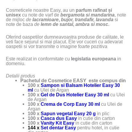
Cosmeticele noastre Easy, au un
parfum rafinat și
unisex
cu note de varf de
bergamota si mandarina
, note
de mijloc
de
lacramioare
,
bujor, trandafir, lavanda
si
note de baza
de
lemn de santal, ambra si mosc
.
Oferind oaspetilor dumneavoastra produse de calitate, le
veti face sejurul si mai placut. Ele vor cuceri cu adevarat
oaspetii si vor transmite o imagine foarte pozitiva
Este realizat in conformitate cu
legislatia europeana
in
domeniu.
Detalii produs
Pachetul de Cosmetice EASY este compus din
100 x
Sampon si Balsam Hotelier Easy 30
ml
cu Ulei de Argan
100 x
Gel de Dus Hotelier Easy 30 ml
cu Ulei
de Argan
100 x
Crema de Corp Easy 30 ml
cu Ulei de
Argan
100 x
Sapun vegetal Easy 20 g
in plic
100 x
Casca dus Easy
in cutie din carton
100 x
Vanity Kit Easy
in cutie din carton
144 x
Set dentar Easy
pentru hotel, in cutie