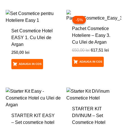
Prețul
Prețul
inițial
curent
-5%
-5%
a
este:
Pachet Cosmetice
fost:
617,51 lei
Set Cosmetice Hotel
650,00 lei.
Hoteliere – Easy 3.
EASY 1. Cu Ulei de
Cu Ulei de Argan
Argan
650,00
lei
617,51
lei
250,00
lei
ADAUGA IN COS
ADAUGA IN COS
STARTER KIT
STARTER KIT EASY
DIVINUM – Set
– Set cosmetice hotel
Cosmetice Hotel