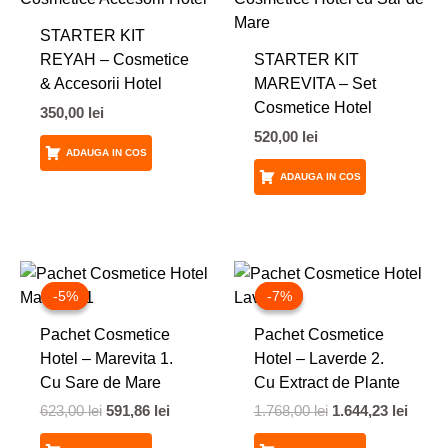
STARTER KIT
REYAH – Cosmetice
STARTER KIT
& Accesorii Hotel
MAREVITA – Set
Cosmetice Hotel
350,00
lei
520,00
lei
ADAUGA IN COS
ADAUGA IN COS
Prețul
Prețul
Prețul
Prețu
inițial
curent
inițial
curen
-5%
-5%
-7%
-7%
a
este:
a
este:
fost:
591,86 lei.
fost:
1.644,
Pachet Cosmetice
Pachet Cosmetice
623,00 lei.
1.768,00 lei.
Hotel – Marevita 1.
Hotel – Laverde 2.
Cu Sare de Mare
Cu Extract de Plante
623,00
lei
591,86
lei
1.768,00
lei
1.644,23
lei