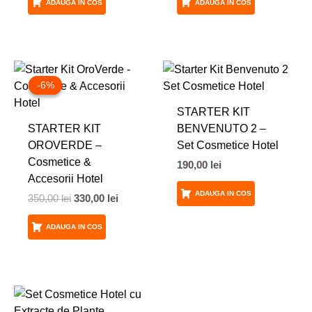
ADAUGA IN COS
ADAUGA IN COS
Prețul
Prețul
inițial
curent
-6%
-6%
a
este:
fost:
330,00 lei.
STARTER KIT
350,00 lei.
STARTER KIT
BENVENUTO 2 –
OROVERDE –
Set Cosmetice Hotel
Cosmetice &
190,00
lei
Accesorii Hotel
ADAUGA IN COS
350,00
lei
330,00
lei
ADAUGA IN COS