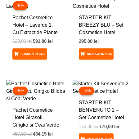
inițial
curent
-5%
-5%
a
este:
fost:
591,86 lei.
Pachet Cosmetice
STARTER KIT
623,00 lei.
Hotel – Laverde 1.
BREEZY BLU – Set
Cu Extract de Plante
Cosmetice Hotel
623,00
lei
591,86
lei
295,00
lei
ADAUGA IN COS
ADAUGA IN COS
Prețul
Prețul
Prețul
Prețul
inițial
curent
inițial
curent
-5%
-5%
-5%
-5%
a
este:
a
este:
fost:
434,15 lei.
fost:
170,00 lei
STARTER KIT
457,00 lei.
179,00 lei.
Pachet Cosmetice
BENVENUTO 1 –
Hotel Girasoli.
Set Cosmetice Hotel
Gingko si Ceai Verde
179,00
lei
170,00
lei
457,00
lei
434,15
lei