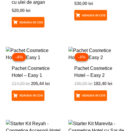
cu ulei de argan
530,00
lei
520,00
lei
ADAUGA IN COS
ADAUGA IN COS
Prețul
Prețul
Prețul
Prețul
inițial
curent
inițial
curent
-4%
-4%
-4%
-4%
a
este:
a
este:
fost:
205,44 lei.
fost:
182,40 lei
Pachet Cosmetice
Pachet Cosmetice
214,00 lei.
190,00 lei.
Hotel – Easy 1
Hotel – Easy 2
214,00
lei
205,44
lei
190,00
lei
182,40
lei
ADAUGA IN COS
ADAUGA IN COS