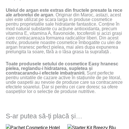
Uleiul de argan este extras din fructele presate la rece
ale arborelui de argan
. Originar din Maroc, astazi, acest
ulei este utilizat pe scara larga in produse cosmetice
pentru proprietatile sale hidratante fantastice. Conține în
mod natural substante cu acțiune antioxidanta, precum
vitamina E, vitamina A, flavonoide, tocoferoli și acizi grași
care contracareaza formarea radicalilor liberi. Din acest
motiv, produsele noastre cosmetice îmbogatite cu ulei de
argan hranesc perfect pielea, mai ales dupa expunerea
prelungita la soare, fără a o lăsa grasa la suprafață .
Toate produsele setului de cosmetice Easy hranesc
pielea, reglandu-i hidratarea, supletea și
contracarandu-i efectele imbatranirii.
Sunt perfecte
pentru unitatile de cazare active în stațiunile de pe litoral,
unde oaspetii au nevoie de produse care sa contracareze
efectele soarelui. Dar si pentru cei care doresc sa ofere
oaspeților lor o selecție de produse nutritive.
S-ar putea să-ți placă și…
Prețul
Prețul