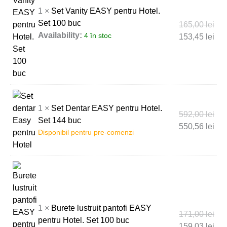
1 ×
Set Vanity EASY pentru Hotel.
Set 100 buc
165,00
lei
Availability:
4 în stoc
153,45
lei
1 ×
Set Dentar EASY pentru Hotel.
592,00
lei
Set 144 buc
550,56
lei
Disponibil pentru pre-comenzi
1 ×
Burete lustruit pantofi EASY
171,00
lei
pentru Hotel. Set 100 buc
159,03
lei