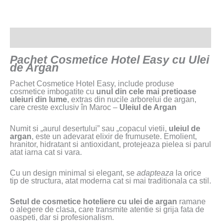
Descriere
Pachet Cosmetice Hotel Easy cu Ulei
de Argan
Pachet Cosmetice Hotel Easy, include produse
cosmetice imbogatite cu
unul din cele mai pretioase
uleiuri din lume
, extras din nucile arborelui de argan,
care creste exclusiv în Maroc –
Uleiul de Argan
Numit si „aurul desertului” sau „copacul vietii,
uleiul de
argan
, este un adevarat elixir de frumusete. Emolient,
hranitor, hidratant si antioxidant, protejeaza pielea si parul
atat iarna cat si vara.
Cu un design minimal si elegant, se
adapteaza
la orice
tip de structura, atat moderna cat si mai traditionala ca stil.
Setul de cosmetice hoteliere cu ulei de argan
ramane
o alegere de clasa, care transmite atentie si grija fata de
oaspeti, dar si profesionalism.