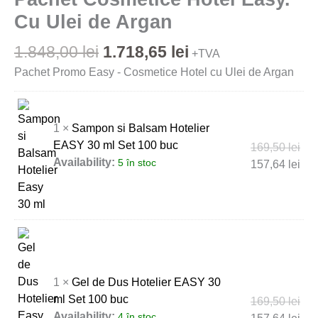
Cu Ulei de Argan
1.848,00
lei
1.718,65
lei
+TVA
Pachet Promo Easy - Cosmetice Hotel cu Ulei de Argan
1 ×
Sampon si Balsam Hotelier
EASY 30 ml Set 100 buc
169,50
lei
Availability:
5 în stoc
157,64
lei
1 ×
Gel de Dus Hotelier EASY 30
ml Set 100 buc
169,50
lei
Availability:
4 în stoc