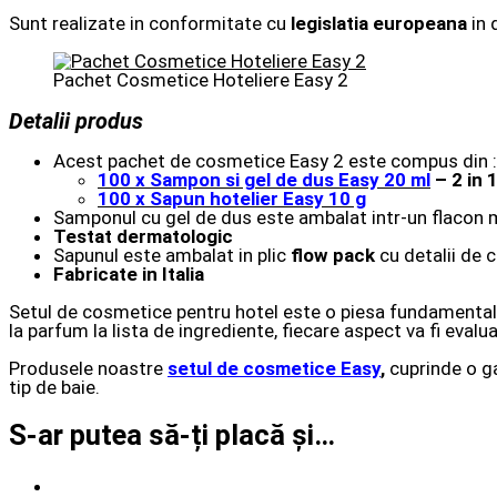
Sunt realizate in conformitate cu
legislatia europeana
in 
Pachet Cosmetice Hoteliere Easy 2
Detalii produs
Acest pachet de cosmetice Easy 2 este compus din :
100 x Sampon si gel de dus Easy 20 ml
– 2 in 1
100 x Sapun hotelier Easy 10 g
Samponul cu gel de dus este ambalat intr-un flacon m
Testat dermatologic
Sapunul este ambalat in plic
flow pack
cu detalii de 
Fabricate in Italia
Setul de cosmetice pentru hotel este o piesa fundamentala 
la parfum la lista de ingrediente, fiecare aspect va fi evalu
Produsele noastre
setul de cosmetice Easy
,
cuprinde o ga
tip de baie.
S-ar putea să-ți placă și…