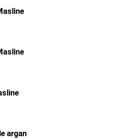
Masline
Masline
sline
de argan