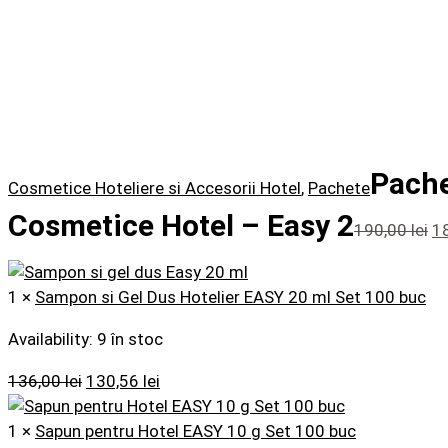
Pach
Cosmetice Hoteliere si Accesorii Hotel
,
Pachete
Cosmetice Hotel – Easy 2
190,00
lei
1
1 ×
Sampon si Gel Dus Hotelier EASY 20 ml Set 100 buc
Availability:
9 în stoc
136,00
lei
130,56
lei
1 ×
Sapun pentru Hotel EASY 10 g Set 100 buc