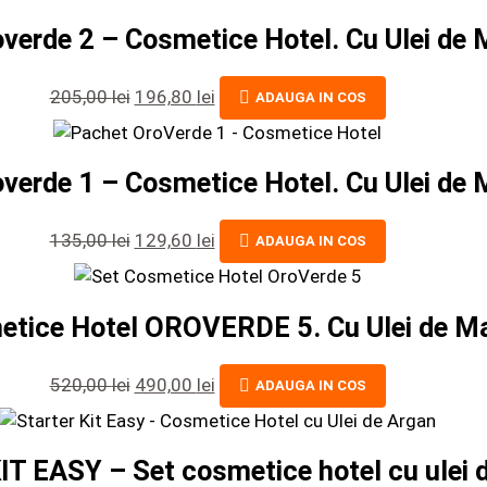
verde 2 – Cosmetice Hotel. Cu Ulei de 
205,00
lei
196,80
lei
ADAUGA IN COS
verde 1 – Cosmetice Hotel. Cu Ulei de 
135,00
lei
129,60
lei
ADAUGA IN COS
etice Hotel OROVERDE 5. Cu Ulei de Ma
520,00
lei
490,00
lei
ADAUGA IN COS
 EASY – Set cosmetice hotel cu ulei 