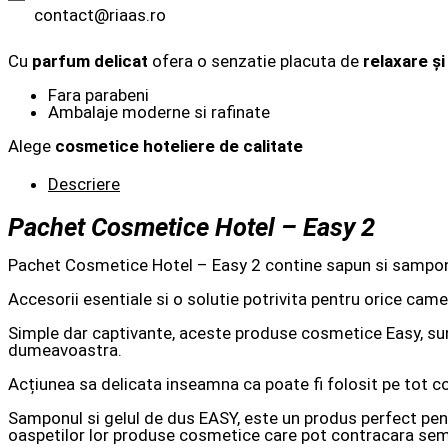
contact@riaas.ro
Cu
parfum delicat
ofera o senzatie placuta de
relaxare ș
Fara parabeni
Ambalaje moderne si rafinate
Alege
cosmetice hoteliere de calitate
Descriere
Pachet Cosmetice Hotel – Easy 2
Pachet Cosmetice Hotel – Easy 2 contine sapun si sampon cu
Accesorii esentiale si o solutie potrivita pentru orice came
Simple dar captivante, aceste produse cosmetice Easy, sunt 
dumeavoastra.
Acțiunea sa delicata inseamna ca poate fi folosit pe tot c
Samponul si gelul de dus EASY, este un produs perfect pentru 
oaspetilor lor produse cosmetice care pot contracara semnele