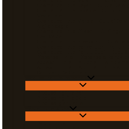
Cosmetice Hotel Mela – Cu Extract De 
Cosmetice Hotel Reyah – Cu Ulei De Ar
Cosmetice Hotel Laverde – Cu Extract 
Medicinale
Cosmetice Hotel Marble – Cu Ulei De Mi
Argila Neagra
Cosmetice Hotel Girasoli – Cu Gingko Bi
Ceai Verde
Cosmetice Hotel Breezy Blu – Cu Aloe 
Cosmetice Hotel Benvenuto – Parfum D
Cosmetice Hotel Pentru Copii – Bubu &
Dispenser Hotel – Dispensere Reincarca
Accesorii Hotel – Articole Utile In Came
Accesorii Hotel – Articole In Plic Neutru
Odorizanti De Camera
Produse Ingrijire Personala
Produse Ingrijire Par
Produse Ingrijire Corp
Produse Igienizante
Papuci Hotel & Spa
Papuci Hotel
Papuci Piscina & Spa