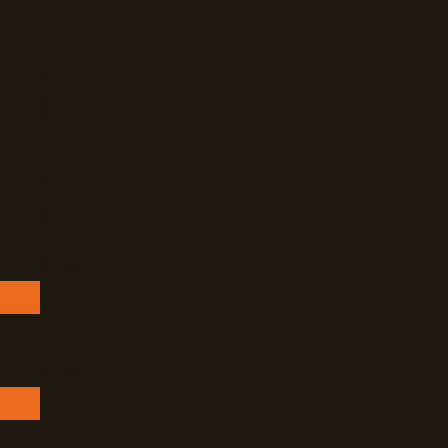
Mar
gan
De Plante
gdale Si
loba Si
Vera
elicat
 Settete
bile
ra Si Baie