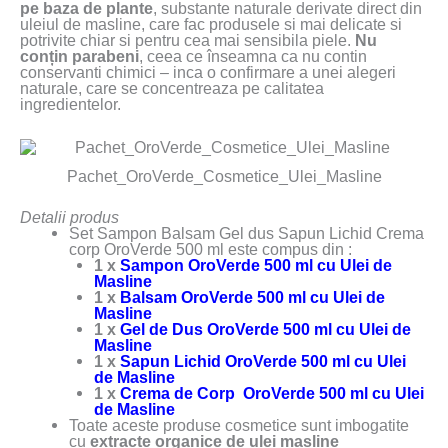
pe baza de plante
, substante naturale derivate direct din
uleiul de masline, care fac produsele si mai delicate si
potrivite chiar si pentru cea mai sensibila piele.
Nu
conțin parabeni
, ceea ce înseamna ca nu contin
conservanti chimici – inca o confirmare a unei alegeri
naturale, care se concentreaza pe calitatea
ingredientelor.
Pachet_OroVerde_Cosmetice_Ulei_Masline
Detalii produs
Set Sampon Balsam Gel dus Sapun Lichid Crema
corp OroVerde 500 ml este compus din :
1 x
Sampon OroVerde 500 ml cu Ulei de
Masline
1 x
Balsam OroVerde 500 ml cu Ulei de
Masline
1 x
Gel de Dus OroVerde 500 ml cu Ulei de
Masline
1 x
Sapun Lichid OroVerde 500 ml cu Ulei
de Masline
1 x
Crema de Corp OroVerde 500 ml cu Ulei
de Masline
Toate aceste produse cosmetice sunt imbogatite
cu
extracte organice de ulei masline