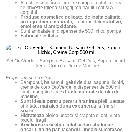
Acest set asigura o ingrijire completa atat in ceea
ce priveste igiena si ingrijirea parului cat si a
corpului
Produse cosmetice delicate, de inalta calitate,
cu ingrediente naturale,
cu proprietati
nutritive,
emoliente si antioxidante
.
Sunt ambalate in dispenser de 500 ml cu pompa
Fabricate in Italia
Set OroVerde – Sampon, Balsam, Gel Dus, Sapun Lichid,
Crema Corp cu Ulei de Masline
Proprietati si Beneficii:
Samponul, balsamul, gelul de dus, sapunul lichid,
crema de corp OroVerde in dispenser de 500 ml
sunt imbogatite cu
extracte naturale de ulei de
masline,
Sunt ideale pentru pentru hranirea pielii uscate
si iritate, mai ales dupa expunerea la frig si
soare.
Hidrateaza
pielea uscata si crapata si dau viata
parului fragil.
Amelioreaza scalpul iritat si dau stralucire
oricarui tip de par, facandu-l moale si matasos.