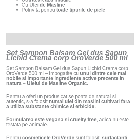
Cu
Ulei de Masline
Potrivita pentru
toate tipurile de piele
Descriere
Set Sampon Balsam Gel dus Sapun
Lichid Crema corp OroVerde 500 ml
Set Sampon Balsam Gel dus Sapun Lichid Crema corp
OroVerde 500 ml – imbogatite cu
unul dintre cele mai
nobile si importante ingrediente active prezente in
natura – Uleiul de Masline Organic.
Pentru a oferi un produs cat se poate de natural si
autentic, s-a folosit
numai ulei din maslini cultivati fara
a utiliza substante chimice si erbicide.
Formularea este vegana si cruelty free,
adica nu este
testata pe animale.
Pentru
cosmeticele OroVerde
sunt folositi
surfactanti