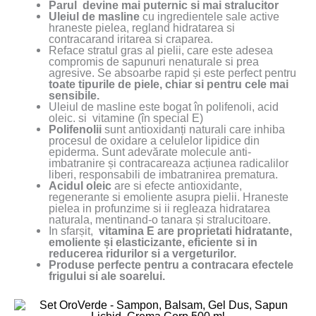
Parul devine mai puternic si mai stralucitor
Uleiul de masline
cu ingredientele sale active
hraneste pielea, regland hidratarea si
contracarand iritarea si craparea.
Reface stratul gras al pielii, care este adesea
compromis de sapunuri nenaturale si prea
agresive. Se absoarbe rapid și este perfect pentru
toate tipurile de piele, chiar si pentru cele mai
sensibile.
Uleiul de masline este bogat în polifenoli, acid
oleic. si vitamine (în special E)
Polifenolii
sunt antioxidanți naturali care inhiba
procesul de oxidare a celulelor lipidice din
epiderma. Sunt adevărate molecule anti-
imbatranire și contracareaza acțiunea radicalilor
liberi, responsabili de imbatranirea prematura.
Acidul oleic
are si efecte antioxidante,
regenerante si emoliente asupra pielii. Hraneste
pielea in profunzime si ii regleaza hidratarea
naturala, mentinand-o tanara și stralucitoare.
In sfarșit,
vitamina E are proprietati hidratante,
emoliente și elasticizante, eficiente si in
reducerea ridurilor si a vergeturilor.
Produse perfecte pentru a contracara efectele
frigului si ale soarelui.