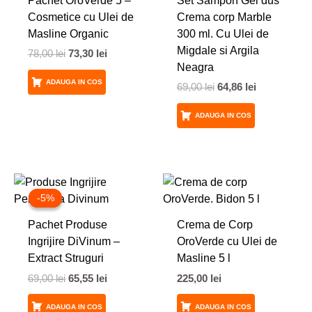
Pachet OroVerde 5 –
Set Sampon Gel dus
Cosmetice cu Ulei de
Crema corp Marble
Masline Organic
300 ml. Cu Ulei de
Migdale si Argila
78,00
lei
73,30
lei
Neagra
ADAUGA IN COS
69,00
lei
64,86
lei
ADAUGA IN COS
Prețul
Prețul
inițial
curent
-5%
-5%
a
este:
fost:
65,55 lei.
Pachet Produse
Crema de Corp
69,00 lei.
Ingrijire DiVinum –
OroVerde cu Ulei de
Extract Struguri
Masline 5 l
69,00
lei
65,55
lei
225,00
lei
ADAUGA IN COS
ADAUGA IN COS