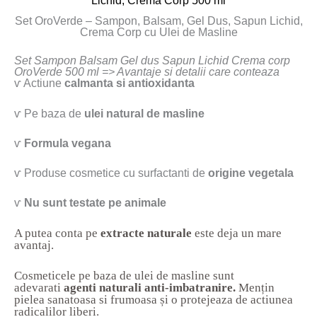
Set OroVerde – Sampon, Balsam, Gel Dus, Sapun Lichid,
Crema Corp cu Ulei de Masline
Set Sampon Balsam Gel dus Sapun Lichid Crema corp
OroVerde 500 ml => Avantaje si detalii care conteaza
ⱱ Actiune
calmanta si antioxidanta
ⱱ Pe baza de
ulei natural de masline
ⱱ
Formula vegana
ⱱ Produse cosmetice cu surfactanti de
origine vegetala
ⱱ
Nu sunt testate pe animale
A putea conta pe
extracte naturale
este deja un mare
avantaj.
Cosmeticele pe baza de ulei de masline sunt
adevarati
agenti naturali anti-imbatranire.
Mențin
pielea sanatoasa si frumoasa și o protejeaza de actiunea
radicalilor liberi.