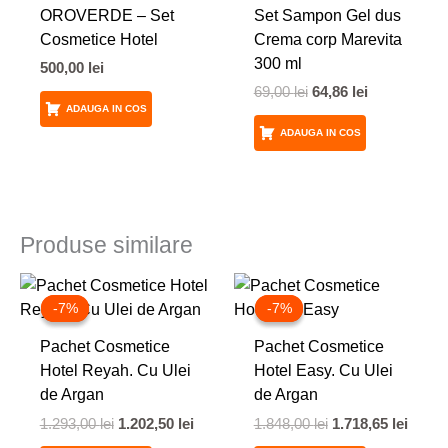
69,00 lei.
OROVERDE – Set
Set Sampon Gel dus
Cosmetice Hotel
Crema corp Marevita
300 ml
500,00
lei
69,00
lei
64,86
lei
ADAUGA IN COS
ADAUGA IN COS
Produse similare
Prețul
Prețul
Prețul
Prețu
inițial
curent
inițial
curen
-7%
-7%
-7%
-7%
a
este:
a
este:
fost:
1.202,50 lei.
fost:
1.718,
Pachet Cosmetice
Pachet Cosmetice
1.293,00 lei.
1.848,00 lei.
Hotel Reyah. Cu Ulei
Hotel Easy. Cu Ulei
de Argan
de Argan
1.293,00
lei
1.202,50
lei
1.848,00
lei
1.718,65
lei