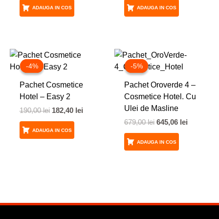
ADAUGA IN COS
ADAUGA IN COS
Prețul
Prețul
Prețul
Prețul
inițial
curent
inițial
curent
-4%
-4%
-5%
-5%
a
este:
a
este:
fost:
182,40 lei.
fost:
645,06 lei
Pachet Cosmetice
Pachet Oroverde 4 –
190,00 lei.
679,00 lei.
Hotel – Easy 2
Cosmetice Hotel. Cu
Ulei de Masline
190,00
lei
182,40
lei
679,00
lei
645,06
lei
ADAUGA IN COS
ADAUGA IN COS