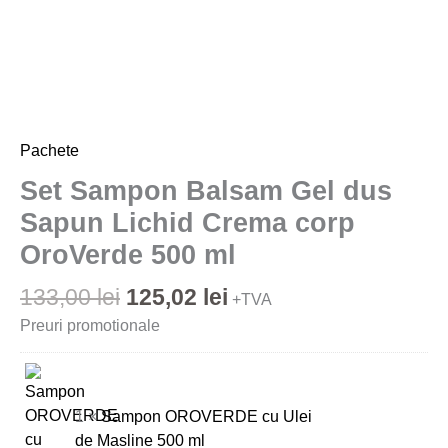
OroVerde
500
ml
Pachete
Set Sampon Balsam Gel dus
Sapun Lichid Crema corp
OroVerde 500 ml
133,00
lei
125,02
lei
+TVA
Preuri promotionale
1 ×
Sampon OROVERDE cu Ulei
de Masline 500 ml