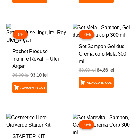
Prețul
Prețul
Prețul
Prețul
inițial
curent
inițial
curent
-5%
-5%
-6%
-6%
a
este:
a
este:
fost:
93,10 lei.
fost:
64,86 lei.
Set Sampon Gel dus
98,00 lei.
69,00 lei.
Pachet Produse
Crema corp Mela 300
Ingrijire Reyah – Ulei
ml
Argan
69,00
lei
64,86
lei
98,00
lei
93,10
lei
ADAUGA IN COS
ADAUGA IN COS
Prețul
Prețul
inițial
curent
-6%
-6%
a
este:
fost:
64,86 lei.
STARTER KIT