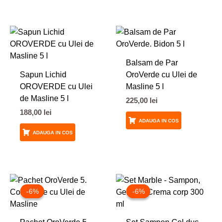
Balsam de Par
Sapun Lichid
OroVerde cu Ulei de
OROVERDE cu Ulei
Masline 5 l
de Masline 5 l
225,00
lei
188,00
lei
ADAUGA IN COS
ADAUGA IN COS
Prețul
Prețul
Prețul
Prețul
inițial
curent
inițial
curent
-6%
-6%
-6%
-6%
a
este:
a
este:
fost:
73,30 lei.
fost:
64,86 lei.
78,00 lei.
69,00 lei.