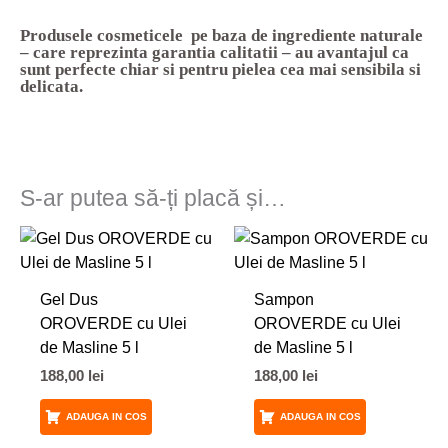
Produsele cosmeticele pe baza de ingrediente naturale
– care reprezinta garantia calitatii – au avantajul ca
sunt perfecte chiar si pentru pielea cea mai sensibila si
delicata.
S-ar putea să-ți placă și…
Gel Dus
Sampon
OROVERDE cu Ulei
OROVERDE cu Ulei
de Masline 5 l
de Masline 5 l
188,00
lei
188,00
lei
ADAUGA IN COS
ADAUGA IN COS