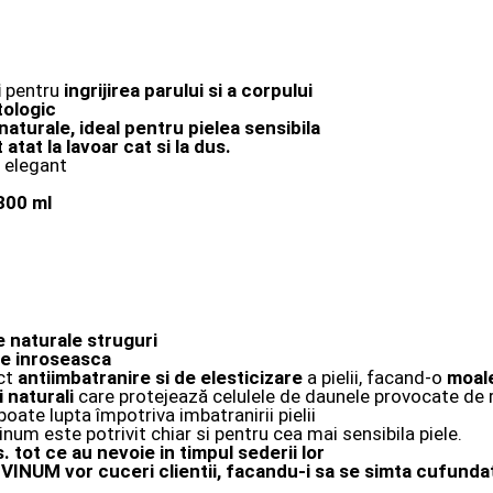
i
pentru
ingrijirea parului si a corpului
tologic
naturale,
ideal pentru pielea sensibila
atat la lavoar cat si la dus.
i elegant
300 ml
 naturale struguri
se inroseasca
ct
antiimbatranire si de elesticizare
a pielii, facand-o
moale
 naturali
care protejează celulele de daunele provocate de ra
oate lupta împotriva imbatranirii pielii
inum este potrivit chiar si pentru cea mai sensibila piele.
. tot ce au nevoie in timpul sederii lor
DIVINUM vor cuceri clientii, facandu-i sa se simta cufundat