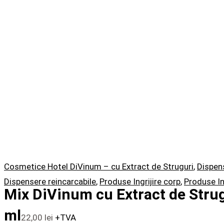
Cosmetice Hotel DiVinum – cu Extract de Struguri
,
Dispen
Dispensere reincarcabile
,
Produse Ingrijire corp
,
Produse In
Mix DiVinum cu Extract de Stru
ml
22,00
lei
+TVA