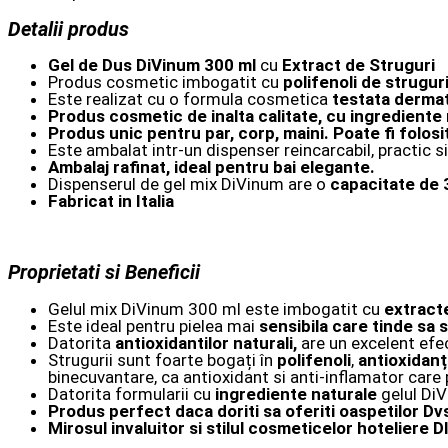
Detalii produs
Gel de Dus DiVinum 300 ml
cu
Extract de Struguri
Produs cosmetic imbogatit cu
polifenoli de strugur
Este realizat cu o formula cosmetica
testata derma
Produs cosmetic de inalta calitate, cu ingrediente 
Produs unic pentru par, corp, maini. Poate fi folosit 
Este ambalat intr-un dispenser reincarcabil, practic s
Ambalaj rafinat, ideal pentru bai elegante.
Dispenserul de gel mix DiVinum are o
capacitate de 
Fabricat in Italia
Proprietati si Beneficii
Gelul mix DiVinum 300 ml este imbogatit cu
extracte
Este ideal pentru pielea mai
sensibila care tinde sa 
Datorita
antioxidantilor naturali,
are un excelent efe
Strugurii sunt foarte bogați în
polifenoli
,
antioxidanți
binecuvantare, ca antioxidant si anti-inflamator care p
Datorita formularii cu
ingrediente naturale
gelul DiV
Produs perfect daca doriti sa oferiti oaspetilor Dvs
Mirosul invaluitor si stilul cosmeticelor hoteliere 