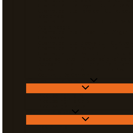
Cosmetice Hotel Mela – Cu Extract De 
Cosmetice Hotel Reyah – Cu Ulei De Ar
Cosmetice Hotel Laverde – Cu Extract 
Medicinale
Cosmetice Hotel Marble – Cu Ulei De Mi
Argila Neagra
Cosmetice Hotel Girasoli – Cu Gingko Bi
Ceai Verde
Cosmetice Hotel Breezy Blu – Cu Aloe 
Cosmetice Hotel Benvenuto – Parfum D
Cosmetice Hotel Pentru Copii – Bubu &
Dispenser Hotel – Dispensere Reincarca
Accesorii Hotel – Articole Utile In Came
Accesorii Hotel – Articole In Plic Neutru
Odorizanti De Camera
Produse Ingrijire Personala
Produse Ingrijire Par
Produse Ingrijire Corp
Produse Igienizante
Papuci Hotel & Spa
Papuci Hotel
Papuci Piscina & Spa