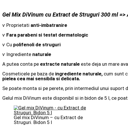
Gel Mix DiVinum cu Extract de Struguri 300 ml => A
ⱱ Proprietati
anti-imbatranire
ⱱ
Fara parabeni si testat dermatologic
ⱱ Cu
polifenoli de struguri
ⱱ Ingrediente
naturale
A putea conta pe
extracte naturale
este deja un mare ava
Cosmeticele pe baza de
ingrediente naturale,
cum sunt c
pielea cea mai sensibila si delicata.
Se poate monta si pe perete, prin intermediul unui suport d
Gelul mix DiVinum este disponibil si in bidon de 5 l, ce poa
Gel mix DiVinum – cu Extract de
Struguri. Bidon 5 l