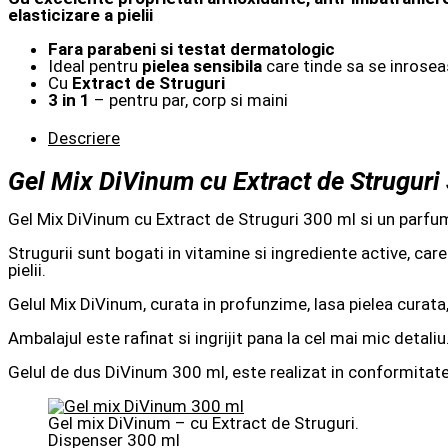
elasticizare a pielii
Fara parabeni si testat dermatologic
Ideal pentru
pielea sensibila
care tinde sa se inrose
Cu
Extract de Struguri
3 in 1
– pentru par, corp si maini
Descriere
Gel Mix DiVinum cu Extract de Strugur
Gel Mix DiVinum cu Extract de Struguri 300 ml si un parfum 
Strugurii sunt bogati in vitamine si ingrediente active, ca
pielii.
Gelul Mix DiVinum, curata in profunzime, lasa pielea curata
Ambalajul este rafinat si ingrijit pana la cel mai mic detaliu
Gelul de dus DiVinum 300 ml, este realizat in conformitat
Gel mix DiVinum – cu Extract de Struguri.
Dispenser 300 ml