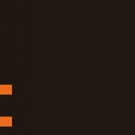
Mar
gan
De Plante
gdale Si
loba Si
Vera
elicat
 Settete
bile
ra Si Baie