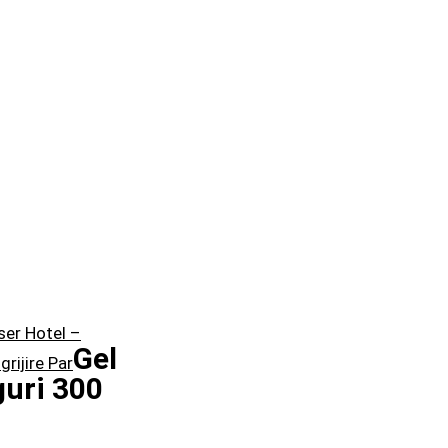
ser Hotel –
Gel
grijire Par
guri 300