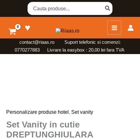
Skip
Search
for:
to
content
♥
contact@riaas.ro
Suport telefonic si comenzi:
0770277883 Livrare la easybox : 20,00 lei fara TVA
Personalizare produse hotel
,
Set vanity
Set Vanity in cutie
DREPTUNGHIULARA