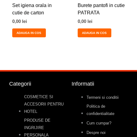
Set igiena orala in
Burete pantofi in cutie
cutie de carton
PATRATA
0,00
lei
0,00
lei
ADAUGA IN COS
ADAUGA IN COS
Categorii
Informatii
COSMETICE SI
Termeni si conditii
ACCESORII PENTRU
Politica de
HOTEL
confidentialitate
PRODUSE DE
Cum cumpar?
INGRIJIRE
Despre noi
PERSONALA