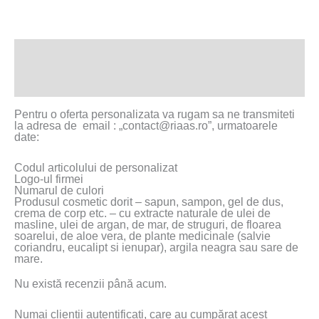
Descriere
Recenzii (0)
Pentru o oferta personalizata va rugam sa ne transmiteti
la adresa de email : „contact@riaas.ro”, urmatoarele
date:
Codul articolului de personalizat
Logo-ul firmei
Numarul de culori
Produsul cosmetic dorit – sapun, sampon, gel de dus,
crema de corp etc. – cu extracte naturale de ulei de
masline, ulei de argan, de mar, de struguri, de floarea
soarelui, de aloe vera, de plante medicinale (salvie
coriandru, eucalipt si ienupar), argila neagra sau sare de
mare.
Nu există recenzii până acum.
Numai clienții autentificați, care au cumpărat acest