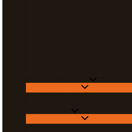
Cosmetice Hotel Mela – Cu Extract De 
Cosmetice Hotel Reyah – Cu Ulei De Ar
Cosmetice Hotel Laverde – Cu Extract 
Medicinale
Cosmetice Hotel Marble – Cu Ulei De Mi
Argila Neagra
Cosmetice Hotel Girasoli – Cu Gingko Bi
Ceai Verde
Cosmetice Hotel Breezy Blu – Cu Aloe 
Cosmetice Hotel Benvenuto – Parfum D
Cosmetice Hotel Pentru Copii – Bubu &
Dispenser Hotel – Dispensere Reincarca
Accesorii Hotel – Articole Utile In Came
Accesorii Hotel – Articole In Plic Neutru
Odorizanti De Camera
Produse Ingrijire Personala
Produse Ingrijire Par
Produse Ingrijire Corp
Produse Igienizante
Papuci Hotel & Spa
Papuci Hotel
Papuci Piscina & Spa