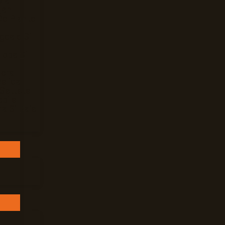
Mar
gan
De Plante
gdale Si
loba Si
Vera
elicat
 Settete
bile
ra Si Baie