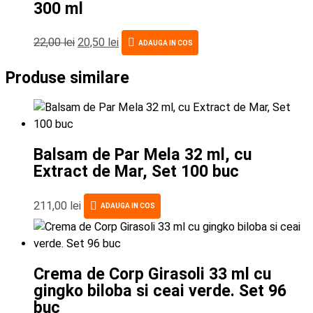
300 ml
22,00
lei
20,50
lei
ADAUGA IN COS
Produse similare
Balsam de Par Mela 32 ml, cu
Extract de Mar, Set 100 buc
211,00
lei
ADAUGA IN COS
Crema de Corp Girasoli 33 ml cu
gingko biloba si ceai verde. Set 96
buc