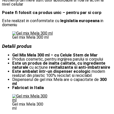
Nutrienții din mere sunt usor absorbabili si foarte activi la
nivel celular
Poate fi folosit ca produs unic – pentru par si corp
Este realizat in conformitate cu
legislatia europeana
in
domeniu
Gel mix Mela 300 ml
Detalii produs
Gel Mix Mela 300 ml – cu Celule Stem de Mar
Produs cosmetic, pentru ingrijirea parului si corpului
Este un produs de inalta calitate, cu ingrediente
naturale
cu acțiune
revitalizanta si anti-imbatranire
Este ambalat intr-un dispenser ecologic
modern
realizat din plastic 100% reciclat si reciclabil.
Dispenserul de gel mix Mela are o capacitate de
300
ml
Fabricat in Italia
Gel mix Mela 300
ml