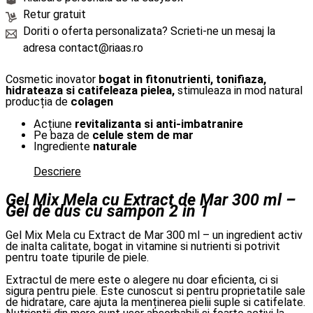
Retur gratuit
Doriti o oferta personalizata? Scrieti-ne un mesaj la
adresa contact@riaas.ro
Cosmetic inovator
bogat in fitonutrienti, tonifiaza,
hidrateaza si catifeleaza pielea,
stimuleaza in mod natural
producția de
colagen
Acțiune
revitalizanta si anti-imbatranire
Pe baza de
celule stem de mar
Ingrediente
naturale
Descriere
Gel Mix Mela cu Extract de Mar 300 ml –
Gel de dus cu sampon 2 in 1
Gel Mix Mela cu Extract de Mar 300 ml – un ingredient activ
de inalta calitate, bogat in vitamine si nutrienti si potrivit
pentru toate tipurile de piele.
Extractul de mere este o alegere nu doar eficienta, ci si
sigura pentru piele. Este cunoscut si pentru proprietatile sale
de hidratare, care ajuta la menținerea pielii suple si catifelate.