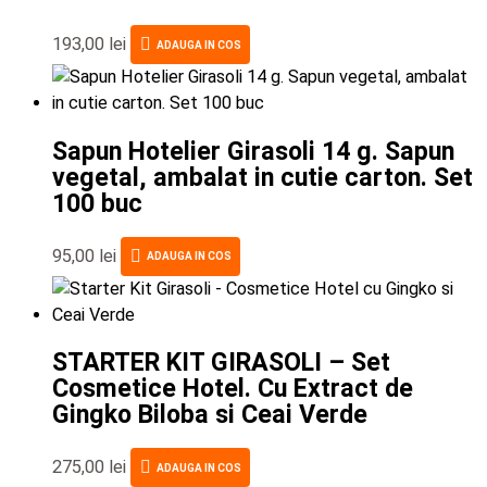
193,00
lei
ADAUGA IN COS
Sapun Hotelier Girasoli 14 g. Sapun
vegetal, ambalat in cutie carton. Set
100 buc
95,00
lei
ADAUGA IN COS
STARTER KIT GIRASOLI – Set
Cosmetice Hotel. Cu Extract de
Gingko Biloba si Ceai Verde
275,00
lei
ADAUGA IN COS