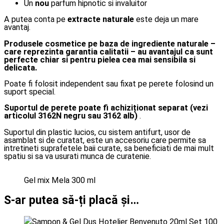
Un
nou
parfum hipnotic si invaluitor
A putea conta pe
extracte naturale
este deja un mare
avantaj.
Produsele cosmetice pe baza de ingrediente naturale –
care reprezinta garantia calitatii – au avantajul ca sunt
perfecte chiar si pentru pielea cea mai sensibila si
delicata.
Poate fi folosit independent sau fixat pe perete folosind un
suport special.
Suportul de perete poate fi achiziționat separat (vezi
articolul 3162N negru sau 3162 alb)
.
Suportul din plastic lucios, cu sistem antifurt, usor de
asamblat si de curatat, este un accesoriu care permite sa
intretineti suprafetele baii curate, sa beneficiati de mai mult
spatiu si sa va usurati munca de curatenie.
Gel mix Mela 300 ml
S-ar putea să-ți placă și…