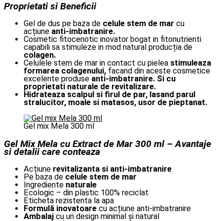
Proprietati si Beneficii
Gel de dus pe baza de
celule stem de mar
cu
acțiune
anti-imbatranire.
Cosmetic fitocenotic inovator bogat in fitonutrienti
capabili sa stimuleze in mod natural producția de
colagen.
Celulele stem de mar in contact cu pielea
stimuleaza
formarea colagenului,
facand din aceste cosmetice
excelente produse
anti-imbatranire. Si cu
proprietati naturale de revitalizare.
Hidrateaza scalpul si firul de par, lasand parul
stralucitor, moale si matasos, usor de pieptanat.
Gel mix Mela 300 ml
Gel Mix Mela cu Extract de Mar 300 ml – Avantaje
si detalii care conteaza
Acțiune
revitalizanta si anti-imbatranire
Pe baza de
celule stem de mar
Ingrediente
naturale
Ecologic – din plastic 100% reciclat
Eticheta rezistenta la apa
Formulă inovatoare
cu acțiune anti-imbatranire
Ambalaj
cu un design minimal și natural