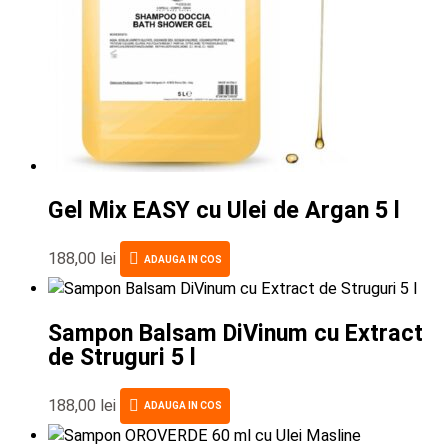
Gel Mix EASY cu Ulei de Argan 5 l
188,00
lei
ADAUGA IN COS
Sampon Balsam DiVinum cu Extract
de Struguri 5 l
188,00
lei
ADAUGA IN COS