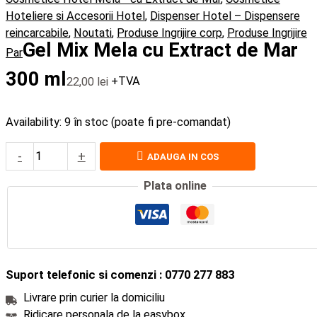
Hoteliere si Accesorii Hotel
,
Dispenser Hotel – Dispensere
reincarcabile
,
Noutati
,
Produse Ingrijire corp
,
Produse Ingrijire
Gel Mix Mela cu Extract de Mar
Par
300 ml
22,00
lei
+TVA
Availability:
9 în stoc (poate fi pre-comandat)
-
+
ADAUGA IN COS
Plata online
Suport telefonic si comenzi : 0770 277 883
Livrare prin curier la domiciliu
Ridicare personala de la easybox