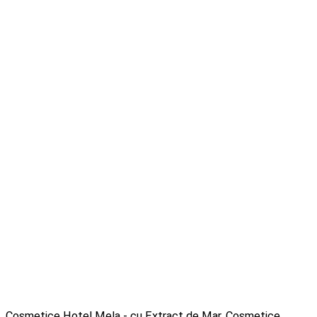
Cosmetice Hotel Mela - cu Extract de Mar
,
Cosmetice