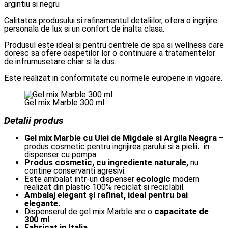
argintiu si negru
Calitatea produsului si rafinamentul detaliilor, ofera o ingrijire
personala de lux si un confort de inalta clasa.
Produsul este ideal si pentru centrele de spa si wellness care
doresc sa ofere oaspetilor lor o continuare a tratamentelor
de infrumusetare chiar si la dus.
Este realizat in conformitate cu normele europene in vigoare.
Gel mix Marble 300 ml
Detalii produs
Gel mix Marble cu Ulei de Migdale si Argila Neagra
–
produs cosmetic pentru ingrijirea parului si a pielii
.
in
dispenser cu pompa
Produs cosmetic, cu ingrediente naturale,
nu
contine conservanti agresivi.
Este ambalat intr-un dispenser
ecologic
modern
realizat din plastic 100% reciclat si reciclabil.
Ambalaj elegant și rafinat, ideal pentru bai
elegante.
Dispenserul de gel mix Marble are o
capacitate de
300 ml
Fabricat in Italia