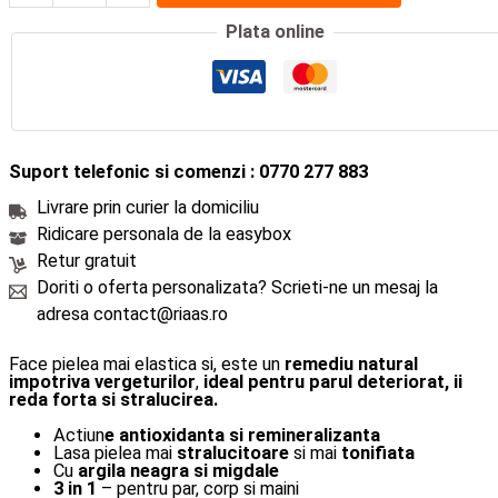
Plata online
Suport telefonic si comenzi : 0770 277 883
Livrare prin curier la domiciliu
Ridicare personala de la easybox
Retur gratuit
Doriti o oferta personalizata? Scrieti-ne un mesaj la
adresa contact@riaas.ro
Face pielea mai elastica si, este un
remediu natural
impotriva vergeturilor
,
ideal pentru parul deteriorat, ii
reda forta si stralucirea.
Actiun
e antioxidanta si remineralizanta
Lasa pielea mai
stralucitoare
si mai
tonifiata
Cu
argila neagra si migdale
3 in 1
– pentru par, corp si maini