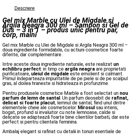
Descriere
Gel mix Marble cu Ulei de Migdale si
Argila Neagra 300 ml – Sampon si Gel de
Dus – 3 in 1 – produs unic pentru par,
corp, maini
Gel mix Marble cu Ulei de Migdale si Argila Neagra 300 ml –
doua ingrediente formidabile, cu actiuni cosmetice foarte
diferite, dar complementare .
Intre aceste doua ingrediente naturale, este realizat
un
echilibru perfect
: in timp ce
argila neagra
are proprietati
purificatoare,
uleiul de migdale
este emolient si calmant.
Primul îndeparteaza impuritatile de pe piele si de pe scalpul
gras, al doilea hraneste si hidrateaza in profunzime.
Pentru produsele cosmetice Marble a fost selectat un
nou
parfum de lemn de santal
. Un parfum deosebit de
rafinat,
delicat si foarte placut
, lemnul de santal, fiind unul dintre
elementele cheie ale cosmeticelor.
Mirosul
sau intens,
bogat, profund si invaluitor cu note lemnoase, calde si
delicate se adaptează foarte bine clientilor barbati, dar este
perfect si pentru clientela feminina.
Ambalaj elegant si rafinat cu detalii in tonuri esentiale de