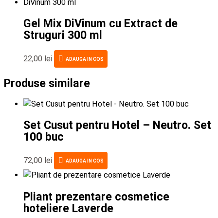
Gel Mix DiVinum cu Extract de
Struguri 300 ml
22,00
lei
ADAUGA IN COS
Produse similare
Set Cusut pentru Hotel – Neutro. Set
100 buc
72,00
lei
ADAUGA IN COS
Pliant prezentare cosmetice
hoteliere Laverde