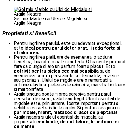
Gel mix Marble cu Ulei de Migdale si
Argila Neagra
Proprietati si Beneficii
Pentru ingrijirea parului, este cu adevarat excepțional,
este
ideal pentru parul deteriorat, ii reda forta si
stralucirea.
Pentru ingrijirea pielii, are de asemenea, o actiune
benefica, lasand-o moale si neteda. O hraneste profund
fara sa o unga si are un parfum foarte placut. Este
potrivit pentru pielea cea mai sensibila
si, de
asemenea, pentru persoanele cu dermatita, eczeme
sau psoriazis. Uleiul de migdale are o remarcabila
actiune elastica: pielea este reinnoita, mai stralucitoare
si mai tonifiata
Argila singura poate fi prea agresiva pentru parul
deosebit de uscat, slabit sau fragil. Uleiul esențial de
migdale este, prin urmare, foarte important pentru a
echilibra caracteristicile argilei. Si pentru a asigura un
par moale, hranit, matasos si usor de pieptanat
Argila neagra si uleiul esential de migdale, au
proprietati
emoliente, de catifelare, hranitoare si
calmante
.