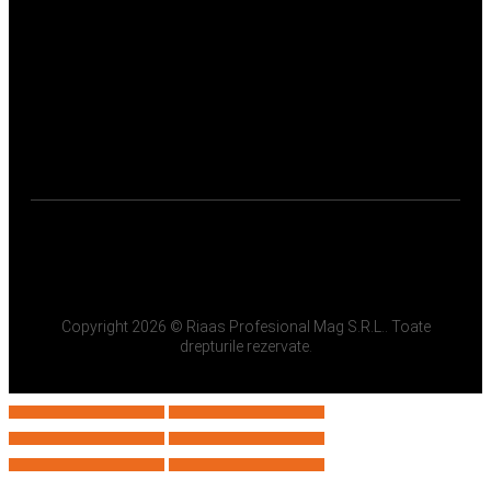
Copyright 2026 © Riaas Profesional Mag S.R.L.. Toate
drepturile rezervate.