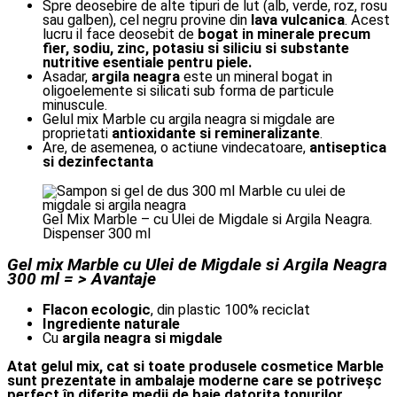
Spre deosebire de alte tipuri de lut (alb, verde, roz, rosu
sau galben), cel negru provine din
lava vulcanica
. Acest
lucru il face deosebit de
bogat in minerale precum
fier, sodiu, zinc, potasiu si siliciu si substante
nutritive esentiale pentru piele.
Asadar,
argila neagra
este un mineral bogat in
oligoelemente si silicati sub forma de particule
minuscule.
Gelul mix Marble cu argila neagra si migdale are
proprietati
antioxidante si remineralizante
.
Are, de asemenea, o actiune vindecatoare,
antiseptica
si dezinfectanta
Gel Mix Marble – cu Ulei de Migdale si Argila Neagra.
Dispenser 300 ml
Gel mix Marble cu Ulei de Migdale si Argila Neagra
300 ml = > Avantaje
Flacon ecologic
, din plastic 100% reciclat
Ingrediente naturale
Cu
argila neagra si migdale
Atat gelul mix, cat si toate produsele cosmetice Marble
sunt prezentate in ambalaje moderne care se potriveșc
perfect în diferite medii de baie datorita tonurilor