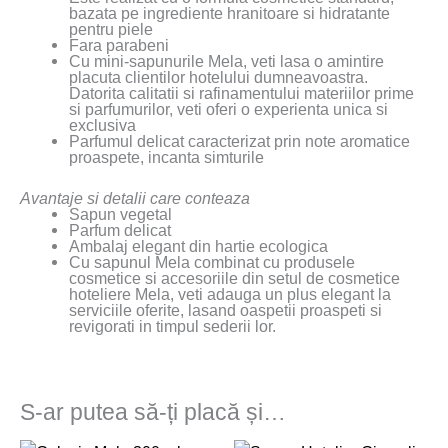
bazata pe ingrediente hranitoare si hidratante
pentru piele
Fara parabeni
Cu mini-sapunurile Mela, veti lasa o amintire
placuta clientilor hotelului dumneavoastra.
Datorita calitatii si rafinamentului materiilor prime
si parfumurilor, veti oferi o experienta unica si
exclusiva
Parfumul delicat caracterizat prin note aromatice
proaspete, incanta simturile
Avantaje si detalii care conteaza
Sapun vegetal
Parfum delicat
Ambalaj elegant din hartie ecologica
Cu sapunul Mela combinat cu produsele
cosmetice si accesoriile din setul de cosmetice
hoteliere Mela, veti adauga un plus elegant la
serviciile oferite, lasand oaspetii proaspeti si
revigorati in timpul sederii lor.
S-ar putea să-ți placă și…