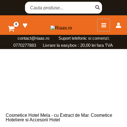
Skip
Search
for:
to
content
♥
contact@riaas.ro
Suport telefonic si comenzi:
0770277883 Livrare la easybox : 20,00 lei fara TVA
Cantitate
Sapun
Hotelier
Mela
30
g
Set
100
buc
Cosmetice Hotel Mela - cu Extract de Mar
,
Cosmetice
Hoteliere si Accesorii Hotel