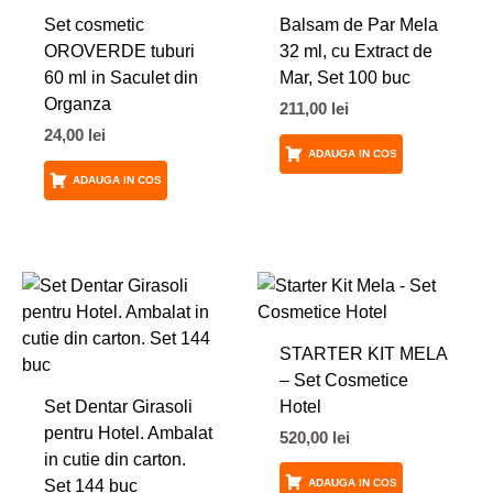
Set cosmetic
Balsam de Par Mela
OROVERDE tuburi
32 ml, cu Extract de
60 ml in Saculet din
Mar, Set 100 buc
Organza
211,00
lei
24,00
lei
ADAUGA IN COS
ADAUGA IN COS
STARTER KIT MELA
– Set Cosmetice
Set Dentar Girasoli
Hotel
pentru Hotel. Ambalat
520,00
lei
in cutie din carton.
Set 144 buc
ADAUGA IN COS