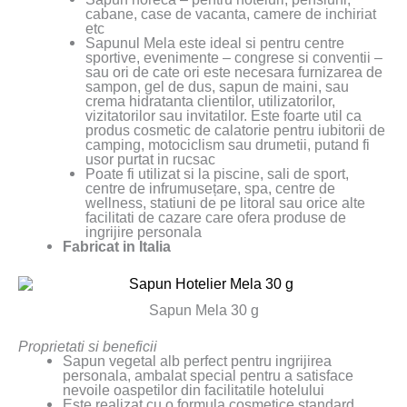
cabane, case de vacanta, camere de inchiriat
etc
Sapunul Mela este ideal si pentru centre
sportive, evenimente – congrese si conventii –
sau ori de cate ori este necesara furnizarea de
sampon, gel de dus, sapun de maini, sau
crema hidratanta clientilor, utilizatorilor,
vizitatorilor sau invitatilor. Este foarte util ca
produs cosmetic de calatorie pentru iubitorii de
camping, motociclism sau drumetii, putand fi
usor purtat in rucsac
Poate fi utilizat si la piscine, sali de sport,
centre de infrumusețare, spa, centre de
wellness, statiuni de pe litoral sau orice alte
facilitati de cazare care ofera produse de
ingrijire personala
Fabricat in Italia
Sapun Mela 30 g
Proprietati si beneficii
Sapun vegetal alb perfect pentru ingrijirea
personala, ambalat special pentru a satisface
nevoile oaspetilor din facilitatile hotelului
Este realizat cu o formula cosmetice standard,