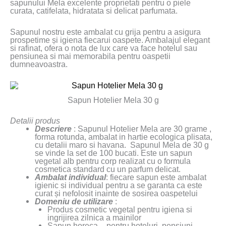
sapunului Mela excelente proprietati pentru o piele
curata, catifelata, hidratata si delicat parfumata.
Sapunul nostru este ambalat cu grija pentru a asigura
prospetime și igiena fiecarui oaspete. Ambalajul elegant
si rafinat, ofera o nota de lux care va face hotelul sau
pensiunea si mai memorabila pentru oaspetii
dumneavoastra.
Sapun Hotelier Mela 30 g
Detalii produs
Descriere
: Sapunul Hotelier Mela are 30 grame ,
forma rotunda, ambalat in hartie ecologica plisata,
cu detalii maro si havana. Sapunul Mela de 30 g
se vinde la set de 100 bucati. Este un sapun
vegetal alb pentru corp realizat cu o formula
cosmetica standard cu un parfum delicat.
Ambalat individual
: fiecare sapun este ambalat
igienic si individual pentru a se garanta ca este
curat și nefolosit inainte de sosirea oaspetelui
Domeniu de utilizare
:
Produs cosmetic vegetal pentru igiena si
ingrijirea zilnica a mainilor
Sapun horeca – pentru hoteluri, pensiuni,