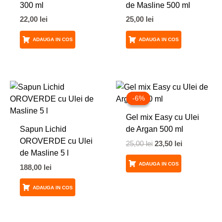
300 ml
de Masline 500 ml
22,00
lei
25,00
lei
ADAUGA IN COS
ADAUGA IN COS
Prețul
Prețul
inițial
curent
-6%
-6%
a
este:
fost:
23,50 lei.
Gel mix Easy cu Ulei
25,00 lei.
Sapun Lichid
de Argan 500 ml
OROVERDE cu Ulei
25,00
lei
23,50
lei
de Masline 5 l
ADAUGA IN COS
188,00
lei
ADAUGA IN COS