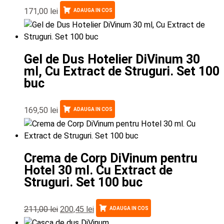
171,00
lei
ADAUGA IN COS
Gel de Dus Hotelier DiVinum 30
ml, Cu Extract de Struguri. Set 100
buc
169,50
lei
ADAUGA IN COS
Crema de Corp DiVinum pentru
Hotel 30 ml. Cu Extract de
Struguri. Set 100 buc
211,00
lei
200,45
lei
ADAUGA IN COS